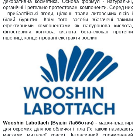
декоративна косметика. Основа формул - натуральні,
органічні і ретельно протестовані компоненти. Серед них
- прибалтійські ягоди, цілющі трави литовських лісів і
білий бурштин. Крім того, засоби збагачені такими
ефективними компонентами як гіалуронова кислота,
фітостерини, квіткова кислота, бета-глюкан, протеїни
пшениці, концентровані екстракти рослин.
Wooshin Labottach
(Вушін Лабботач)
- маски-пластирі
для окремих ділянок обличчя і тіла (їх також називають
масками миттєвої краси). Інтенсивний спрямований