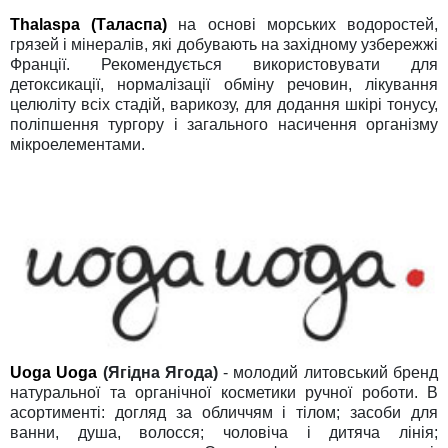
Thalaspa (Таласпа)
на основі морських водоростей,
грязей і мінералів, які добувають на західному узбережжі
Франції. Рекомендується використовувати для
детоксикації, нормалізації обміну речовин, лікування
целюліту всіх стадій, варикозу, для додання шкірі тонусу,
поліпшення тургору і загального насичення організму
мікроелементами.
Uoga Uoga
(Ягідна Ягода)
- молодий литовський бренд
натуральної та органічної косметики ручної роботи. В
асортименті: догляд за обличчям і тілом; засоби для
ванни, душа, волосся; чоловіча і дитяча лінія;