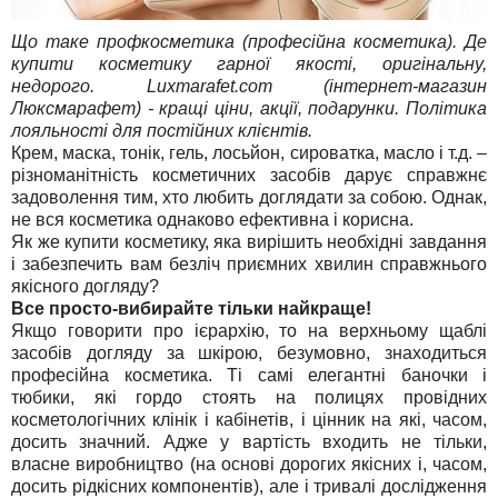
Що таке профкосметика (професійна косметика). Де
купити косметику гарної якості, оригінальну,
недорого. Luxmarafet.com (інтернет-магазин
Люксмарафет) - кращі ціни, акції, подарунки. Політика
лояльності для постійних клієнтів.
Крем, маска, тонік, гель, лосьйон, сироватка, масло і т.д. –
різноманітність косметичних засобів дарує справжнє
задоволення тим, хто любить доглядати за собою. Однак,
не вся косметика однаково ефективна і корисна.
Як же купити косметику, яка вирішить необхідні завдання
і забезпечить вам безліч приємних хвилин справжнього
якісного догляду?
Все просто-вибирайте тільки найкраще!
Якщо говорити про ієрархію, то на верхньому щаблі
засобів догляду за шкірою, безумовно, знаходиться
професійна косметика. Ті самі елегантні баночки і
тюбики, які гордо стоять на полицях провідних
косметологічних клінік і кабінетів, і цінник на які, часом,
досить значний. Адже у вартість входить не тільки,
власне виробництво (на основі дорогих якісних і, часом,
досить рідкісних компонентів), але і тривалі дослідження