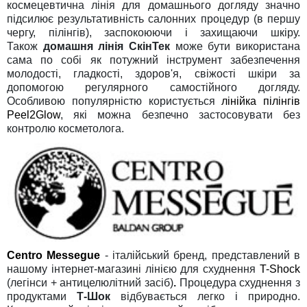
космецевтична лінія для домашнього догляду значно
підсилює результативність салонних процедур (в першу
чергу, пілінгів), заспокоюючи і захищаючи шкіру.
Також
домашня лінія СкінТек
може бути використана
сама по собі як потужний інструмент забезпечення
молодості, гладкості, здоров'я, свіжості шкіри за
допомогою регулярного самостійного догляду.
Особливою популярністю користується
лінійка пілінгів
Peel2Glow
, які можна безпечно застосовувати без
контролю косметолога.
Centro Messegue
- італійський бренд, представлений в
нашому інтернет-магазині лінією для схуднення
T-Shock
(легінси + антицелюлітний засіб)
.
Процедура схуднення з
продуктами
Т-Шок
відбувається легко і природно.