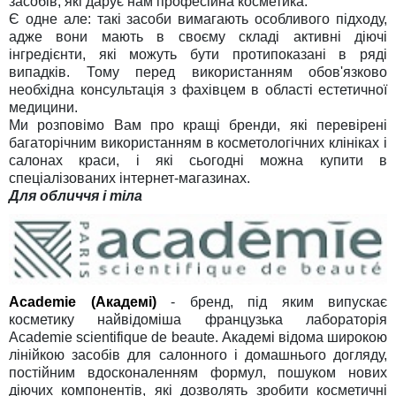
засобів, які дарує нам професійна косметика.
Є одне але: такі засоби вимагають особливого підходу,
адже вони мають в своєму складі активні діючі
інгредієнти, які можуть бути протипоказані в ряді
випадків. Тому перед використанням обов'язково
необхідна консультація з фахівцем в області естетичної
медицини.
Ми розповімо Вам про кращі бренди, які перевірені
багаторічним використанням в косметологічних клініках і
салонах краси, і які сьогодні можна купити в
спеціалізованих інтернет-магазинах.
Для обличчя і тіла
Academie
(Академі)
- бренд, під яким випускає
косметику найвідоміша французька лабораторія
Academie scientifique de beaute. Академі відома широкою
лінійкою засобів для салонного і домашнього догляду,
постійним вдосконаленням формул, пошуком нових
діючих компонентів, які дозволять зробити косметичні