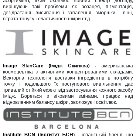
асортимент, який охоплює повний спектр догляду,
вирішуючи такі проблеми як розацея, пігментація,
дегідратація, висипання і запалення, зморшки і лінії,
втрата тонусу і еластичності шкіри і т.д.
Image SkinCare (Імідж Скинкеа)
-
американська
космецевтіка з активними концентрованими складами.
Векторна технологія доставки інгредієнтів в потрібну
точку і подальшого їх поступового вивільнення дає
тривалий стійкий ефект від застосування кожного засобу
Імідж. Бореться з віковими змінами, працює над
відновленням балансу шкіри, зволожує і освітлює.
Institute BCN (Інститут БСН)
- іспанський бренд,
що