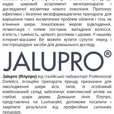
надає
широкий асортимент мезопрепаратів і
доглядаючої косметики нового покоління. Пропонує
ефективні
і безпечні мезофармацевтичні препарати для
вирішення таких косметичних проблем обличчя і тіла, як
в'янення шкіри, локалізовані жирові відкладення,
пігментація і плями постакне, випадіння волосся,
в'ялість і тьмяність, целюліт, розтяжки і шрами. У нашому
інтернет-магазині Ви можете купити супутні перед і
постпроцедурні засоби для домашнього догляду.
Jalupro (Ялупро)
від італійської лабораторії Professional
Dietetics. Ін'єкційні препарати бренду призначені для
омолодження шкіри всіх типів, їх особливий
комбінований склад забезпечує комплексний вплив на
глибокі шари дерми. Домашня лінія Ялупро,
представлена на Luxmarafet, допоможе посилити і
закріпити результати від професійних салонних
процедур.