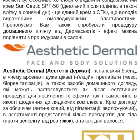
крем
Sun Ceutic
SPF-50 (ідеальний після пілінгів, а також
влітку в сонячні дні) - це єдиний крем з СПФ, що володіє
вираженими омолоджуючими властивостями.
Пропонуємо Вам також спробувати
процедуру
домашнього пілінгу
від Дермасьютік - ефект можна
порівняти з процедурами в салоні.
Aesthetic Dermal (Аестетік Дермал)
- іспанський бренд,
в чиєму арсеналі дуже цікаві ін'єкційні препарати (мезо,
біоревіталізація), а також засоби домашнього догляду,
які можуть застосовуватися як після естетичних
процедур для посилення їх ефекту, так і самостійно в
якості щоденних доглядаючих комплексів. Крім догляду
за обличчям (анти-віковий, від пігментації, зволожуючий),
в асортименті представлені кілька препаратів для тіла
(
проти целюліту
,
від розтяжок
), а також для волосся.