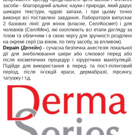
засоби - благородний альянс науки і природи, який дарує
шикарні текстури, чудові запахи, і при цьому точно
виконує всі поставлені завдання. Лабораторія випускає
2 базових лінії: для жінок (власне, СеллКосмет) і для
чоловіків (СеллМен), які охоплюють всі етапи догляду за
тілом та обличчям і в свою чергу для зручності розділені
на окремі серії (за віком, по типу засобу, за впливом).
Depain
(Депейн)
-
сучасна безпечна анестезія локальної
дії для знеболювання шкіри або слизової перед або
після косметичних процедур і хірургічних маніпуляцій.
Підійде для використання в перед- та пост-пілінговий
період, після ін'єкцій краси, дермабразії, пірсингу,
татуажу і т.д.