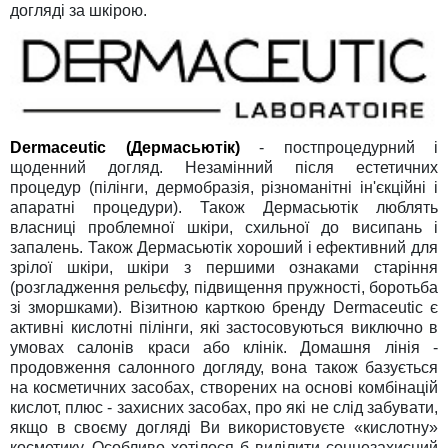
догляді за шкірою.
Dermaceutic
(Дермасьютік)
- постпроцедурний і
щоденний догляд. Незамінний після естетичних
процедур (пілінги, дермобразія, різноманітні ін'єкційні і
апаратні процедури). Також Дермасьютік люблять
власниці проблемної шкіри, схильної до висипань і
запалень. Також Дермасьютік хороший і ефективний для
зрілої шкіри, шкіри з першими ознаками старіння
(розгладження рельєфу, підвищення пружності, боротьба
зі зморшками). Візитною карткою бренду Dermaceutic є
активні кислотні пілінги, які застосовуються виключно в
умовах салонів краси або клінік. Домашня лінія -
продовження салонного догляду, вона також базується
на косметичних засобах, створених на основі комбінацій
кислот, плюс - захисних засобах, про які не слід забувати,
якщо в своєму догляді Ви використовуєте «кислотну»
косметику. Особливо хотілося б виділити сонцезахисний