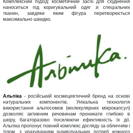
Комплексний підхід: косметичний засіб для схуднення
наноситься під коригувальний одяг зі спеціальних
тканин, завдяки яким фігура перетворюється
максимально швидко.
Альпіка
- російський космецевтичний бренд на основі
натуральних компонентів. Унікальна технологія
використання альпосомов (молекулярних мікрокапсул)
дозволяє активним речовинам проникати глибоко в
шкіру, багаторазово посилюючи ефективність їх дії.
Альпіка пропонує повний комплекс догляду за обличчям і
тілом, з урахуванням індивідуальних потреб кожного