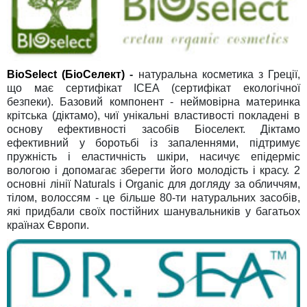
BioSelect (БіоСелект)
-
натуральна косметика з Греції,
що має сертифікат ICEA (сертифікат екологічної
безпеки). Базовий компонент - неймовірна материнка
крітська (діктамо), чиї унікальні властивості покладені в
основу ефективності засобів Біоселект. Діктамо
ефективний у боротьбі із запаленнями, підтримує
пружність і еластичність шкіри, насичує епідерміс
вологою і допомагає зберегти його молодість і красу. 2
основні лінії Naturals і Organic для догляду за обличчям,
тілом, волоссям - це більше 80-ти натуральних засобів,
які придбали своїх постійних шанувальників у багатьох
країнах Європи.