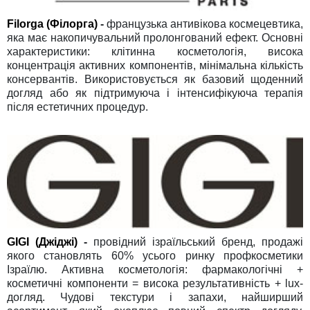
Filorga (Філорга)
-
французька антивікова космецевтика,
яка має накопичувальний пролонгований ефект. Основні
характеристики: клітинна косметологія, висока
концентрація активних компонентів, мінімальна кількість
консервантів. Використовується як базовий щоденний
догляд або як підтримуюча і інтенсифікуюча терапія
після естетичних процедур.
GIGI (Джіджі)
-
провідний ізраїльський бренд, продажі
якого становлять 60% усього ринку профкосметики
Ізраїлю. Активна косметологія: фармакологічні +
косметичні компоненти = висока результативність + lux-
догляд. Чудові текстури і запахи, найширший