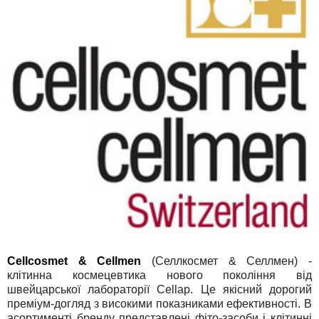
Сellcosmet & Сellmen
(Селлкосмет & Селлмен) -
клітинна космецевтика нового покоління від
швейцарської лабораторії Cellap. Це якісний дорогий
преміум-догляд з високими показниками ефективності. В
асортименті бренду представлені фіто-засоби і клітинні