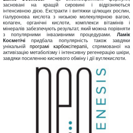
засновані на кращій сировині і відрізняються
інтенсивною дією. Екстракти і витяжки цілющих рослин,
гіалуронова кислота з низькою молекулярною вагою,
колаген, органічні кислоти, комплекси вітамінів і
мінералів забезпечують результат, який можна порівняти
з популярними інвазивними процедурами.
Ламік
Косметічі
придбала популярність також завдяки
унікальній
програмі карбоксітерапіі
,
спрямованої на
активізацію метаболізму і інтенсивну регенерацію шкіри,
завдяки посиленню кисневого обміну і дії вуглекислоти.