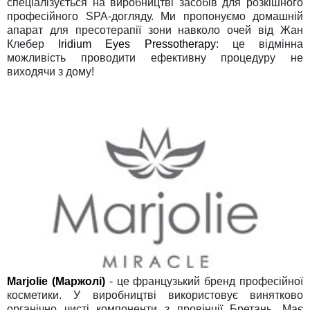
спеціалізується на виробництві засобів для розкішного
професійного SPA-догляду. Ми пропонуємо домашній
апарат для пресотерапії зони навколо очей від Жан
Клебер
Iridium Eyes Pressotherapy
: це відмінна
можливість проводити ефективну процедуру не
виходячи з дому!
Marjolie (Маржолі)
- це французький бренд професійної
косметики. У виробництві використовує винятково
органічно чисті компоненти з провінції Бретань. Має