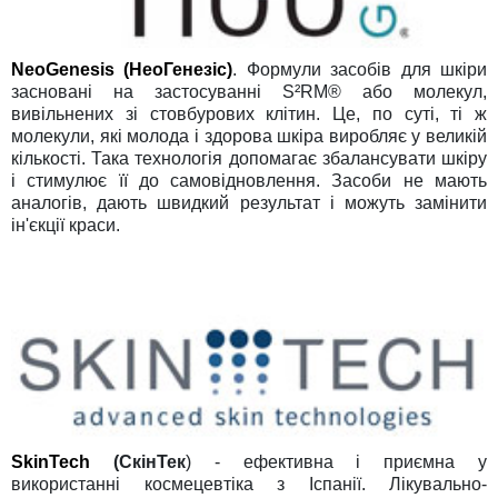
NeoGenesis (НеоГенезіс)
. Формули засобів для шкіри
засновані на застосуванні S²RM® або молекул,
вивільнених зі стовбурових клітин. Це, по суті, ті ж
молекули, які молода і здорова шкіра виробляє у великій
кількості. Така технологія допомагає збалансувати шкіру
і стимулює її до самовідновлення. Засоби не мають
аналогів, дають швидкий результат і можуть замінити
ін'єкції краси.
SkinTech
(СкінТек
) - ефективна і приємна у
використанні космецевтіка з Іспанії. Лікувально-