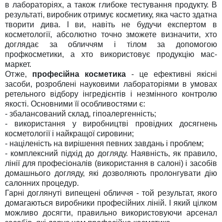
в лабораторіях, а також глибоке тестування продукту. В
результаті, виробник отримує косметику, яка часто здатна
творити дива. І ви, навіть не будучи експертом в
косметології, абсолютно точно зможете визначити, хто
доглядає за обличчям і тілом за допомогою
профкосметики, а хто використовує продукцію мас-
маркет.
Отже,
професійна косметика
- це ефективні якісні
засоби, розроблені науковими лабораторіями в умовах
ретельного відбору інгредієнтів і незмінного контролю
якості. Основними її особливостями є:
- збалансований склад, гіпоалергенність;
- використання у виробництві провідних досягнень
косметології і найкращої сировини;
- націленість на вирішення певних завдань і проблем;
- комплексний підхід до догляду. Наявність, як правило,
лінії для професіоналів (використання в салоні) і засобів
домашнього догляду, які дозволяють пролонгувати дію
салонних процедур.
Гарні доглянуті випещені обличчя - той результат, якого
домагаються виробники професійних ліній. І який цілком
можливо досягти, правильно використовуючи арсенал