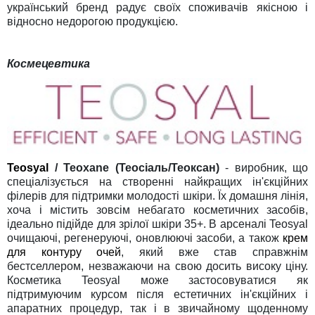
український бренд радує своїх споживачів якісною і
відносно недорогою продукцією.
Космецевтика
Teosyal
/
Teoxane
(
Теосіаль/Теоксан
)
- виробник, що
спеціалізується на створенні найкращих ін'єкційних
філерів для підтримки молодості шкіри. Їх домашня лінія,
хоча і містить зовсім небагато косметичних засобів,
ідеально підійде для зрілої шкіри 35+. В арсеналі Teosyal
очищаючі, регенеруючі, оновлюючі засоби, а також
крем
для контуру очей
, який вже став справжнім
бестселлером, незважаючи на свою досить високу ціну.
Косметика Teosyal може застосовуватися як
підтримуючим курсом після естетичних ін'єкційних і
апаратних процедур, так і в звичайному щоденному