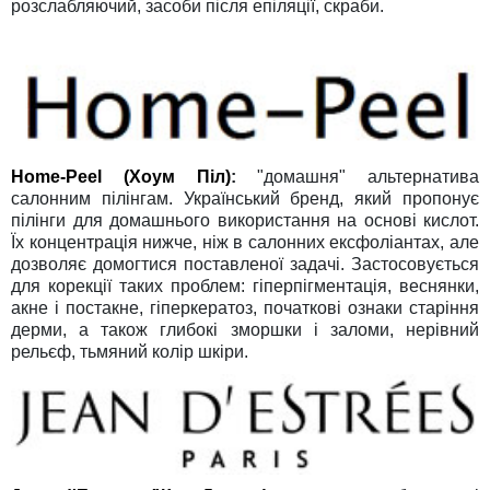
розслабляючий, засоби після епіляції, скраби.
Home-Peel
(Хоум Піл)
:
"домашня" альтернатива
салонним пілінгам. Український бренд, який пропонує
пілінги для домашнього використання на основі кислот.
Їх концентрація нижче, ніж в салонних ексфоліантах, але
дозволяє домогтися поставленої задачі. Застосовується
для корекції таких проблем: гіперпігментація, веснянки,
акне і постакне, гіперкератоз, початкові ознаки старіння
дерми, а також глибокі зморшки і заломи, нерівний
рельєф, тьмяний колір шкіри.