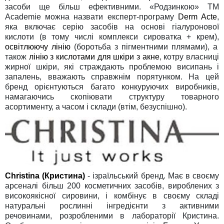
засоби ще більш ефективними. «Родзинкою» TM
Academie можна назвати експерт-програму
Derm Acte
,
яка включає серію засобів на основі гіалуронової
кислоти (в тому числі комплекси сироватка + крем),
освітлюючу лінію
(боротьба з пігментними плямами), а
також
лінію з кислотами для шкіри з акне
, котру власниці
жирної шкіри, які страждають проблемою висипань і
запалень, вважають справжнім порятунком. На цей
бренд орієнтуються багато конкуруючих виробників,
намагаючись скопіювати структуру товарного
асортименту, а часом і склади (втім, безуспішно).
Christina (Кристина)
- ізраїльський бренд. Має в своєму
арсеналі більш 200 косметичних засобів, вироблених з
високоякісної сировини, і комбінує в своєму складі
натуральні рослинні інгредієнти з активними
речовинами, розробленими в лабораторії Кристина.