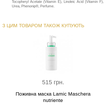
Tocopheryl Acetate (Vitamin E), Linoleic Acid (Vitamin F),
Urea, Phenonip®, Perfume.
З ЦИМ ТОВАРОМ ТАКОЖ КУПУЮТЬ
515 грн.
сяйва
Поживна маска Lamic Maschera
Ін
nutriente