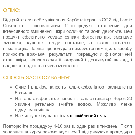
ОПИС:
Відкрийте для себе унікальну Карбоксітерапію CO2 від Lamic
Cosmetici - інноваційний б'юті-продукт, створений для
інтенсивного зміцнення шкіри обличчя та зони декольте. Цей
продукт ефективно усуває ознаки фотостаріння, зменшує
зморшки, купероз, сліди постакне, а також освітлює
пігментацію. Перша процедура з використанням цього засобу
приносить вражаючі результати, покращуючи фізіологічний
стан шкіри, відновлюючи її здоровий і доглянутий вигляд, і
надаючи гладкість і сяйво молодості.
СПОСІБ ЗАСТОСУВАННЯ:
Очистіть шкіру, нанесіть гель-ексфоліатор і залиште на
5 хвилин.
На гель-ексфоліатор нанесіть гель-активатор. Через 20
хвилин ретельно змийте водою. Можливо легке
відчуття печіння.
На чисту шкіру нанесіть
заспокійливий гель.
Повторюйте процедуру 4-10 разів, один раз в тиждень. Після
завершення курсу рекомендується 1 підтримуюча процедура