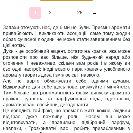
1
2
...
28
→
Запахи оточують нас, де б ми не були. Приємні аромати
приваблюють і викликають асоціації, саме тому жоден
образ сучасної людини не може стати завершенням без
цієї нотки.
Духи - це особливий акцент, остаточна крапка, яка може
розповісти про вас більше, ніж будь-який наряд або
оточення. І неважливо, скільки вам років і в якому ви
сьогодні настрої: іноді всього пара крапель улюбленого
аромату творить дива і змінює світ навколо.
Але не варто обмежувати себе одними духами.
Відкривайте для себе щось нове, ризикуйте і міняйтеся.
Тим більше що різноманітність форм випуску ароматів
вражає: туалетна та парфумована вода, одеколони,
ароматизовані лосьйони, дезодоранти.
Це доводить той факт, що аромат в житті кожної людини
відіграє дуже важливу роль. Часом він може
відштовхувати, а правильно підібраний парфум,
навпаки, - "розкривати" вас і робити привабливими в