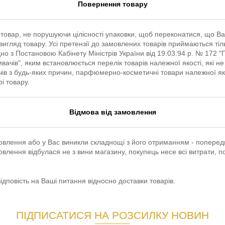
Повернення товару
е товар, не порушуючи цілісності упаковки, щоб переконатися, що В
вигляд товару. Усі претензії до замовлених товарів приймаються ті
гідно з Постановою Кабінету Міністрів України від 19.03.94 р. № 17
вачів", яким встановлюється перелік товарів належної якості, які н
чів з будь-яких причин, парфюмерно-косметичні товари належної
і товару.
Відмова від замовлення
овлення або у Вас виникли складнощі з його отриманням - поперед
влення відбулася не з вини магазину, покупець несе всі витрати, п
дповість на Ваші питання відносно доставки товарів.
ПІДПИСАТИСЯ НА РОЗСИЛКУ НОВИН