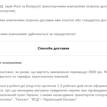
НД (крім Росії та Білорусії) транспортними компаніями (express-до
нспортом);
тними компаніями (express-доставка авіа поштою або стандартна д
тними компаніями здійснюється за передплатою!
Способи доставки
ми компаніями
коштовно, за умови, що вартість замовлення перевищує 3000 грн.
ховується по тарифах транспортних компаній.
ться в робочі дні (пнд-птн) протягом 1-3 робочих днів після оформ
ся, про що менеджер магазину повідомляє окремо при підтверджен
й населений пункт України, з якими налагоджене транспортне сполу
втолюкс", "Гюнсел", "КСД" і "Український Експрес".