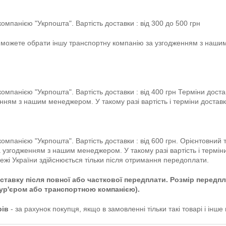
мпанією "Укрпошта". Вартість доставки : від 300 до 500 грн
Ви можете обрати іншу транспортну компанію за узгодженням з нашим
мпанією "Укрпошта". Вартість доставки : від 400 грн Терміни доста
нням з нашим менеджером. У такому разі вартість і терміни достав
мпанією "Укрпошта". Вартість доставки : від 600 грн. Орієнтовний т
 узгодженням з нашим менеджером. У такому разі вартість і термін
межі України здійснюється тільки після отримання передоплати.
ставку після повної або часткової передплати. Розмір передп
кур'єром або транспортною компанією).
рів
- за рахунок покупця, якщо в замовленні тільки такі товарі і інше 