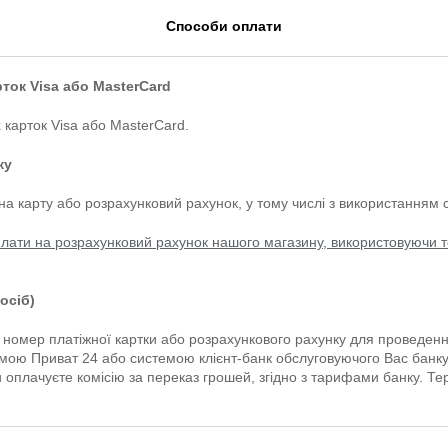
Способи оплати
ток Visa або MasterCard
 карток Visa або MasterCard.
ку
 карту або розрахунковий рахунок, у тому числі з використанням се
плати на розрахунковий рахунок нашого магазину, використовуючи 
осіб)
номер платіжної картки або розрахункового рахунку для проведен
мою Приват 24 або системою клієнт-банк обслуговуючого Вас банку
 оплачуєте комісію за переказ грошей, згідно з тарифами банку. Те