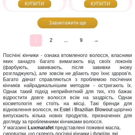
КУПИТИ
КУПИТИ
Завантажити ще
1
2
...
9
→
Посічіні кінчики - ознака втомленого волосся, власники
яких занадто багато вимагають від своїх локонів
(фарбують, завивають, після завивки знову
розгладжують), але зовсім не дбають про їхнє здоров'я.
Багато дівчат справляються з проблемою посічених
кінчиків найрадикальнішим методом - остригають їх.
Однак такий підхід неприйнятний для тих, хто бажає
відростити довге волосся всім на заздрість. Однак
косметологія не стоїть на місці. Такі бренди для
відновлення волосся, як
Estel
і
Brazilian Blowout
щорічно
випускають кілька нових продуктів, призначених для
догляду за проблемними кінчиками волосся.
У магазині
Luxmarafet
представлені поживні масла,
сироватки, що склеють посічіні кінчики і флюїди, які