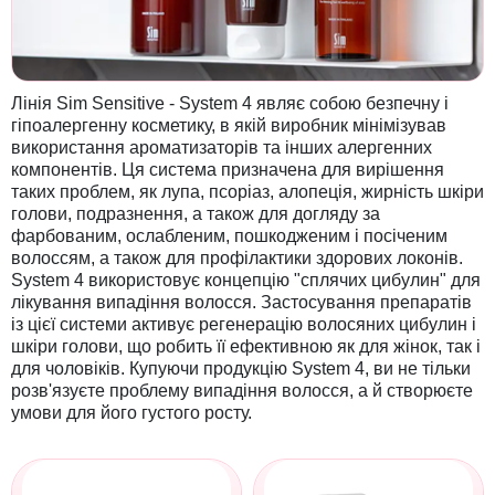
Лінія Sim Sensitive - System 4 являє собою безпечну і
гіпоалергенну косметику, в якій виробник мінімізував
використання ароматизаторів та інших алергенних
компонентів. Ця система призначена для вирішення
таких проблем, як лупа, псоріаз, алопеція, жирність шкіри
голови, подразнення, а також для догляду за
фарбованим, ослабленим, пошкодженим і посіченим
волоссям, а також для профілактики здорових локонів.
System 4 використовує концепцію "сплячих цибулин" для
лікування випадіння волосся. Застосування препаратів
із цієї системи активує регенерацію волосяних цибулин і
шкіри голови, що робить її ефективною як для жінок, так і
для чоловіків. Купуючи продукцію System 4, ви не тільки
розв'язуєте проблему випадіння волосся, а й створюєте
умови для його густого росту.