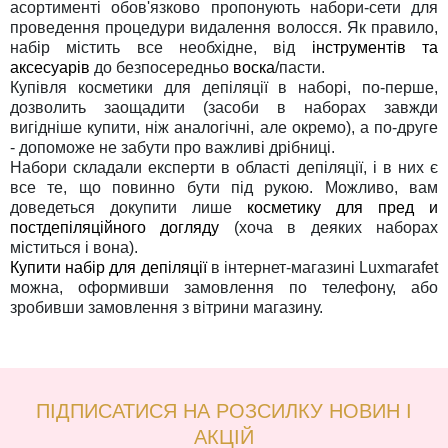
асортименті обов'язково пропонують набори-сети для
проведення процедури видалення волосся. Як правило,
набір містить все необхідне, від
інструментів та
аксесуарів
до безпосередньо
воска
/пасти.
Купівля косметики для депіляції в наборі, по-перше,
дозволить заощадити (засоби в наборах завжди
вигідніше купити, ніж аналогічні, але окремо), а по-друге
- допоможе не забути про важливі дрібниці.
Набори складали експерти в області депіляції, і в них є
все те, що повинно бути під рукою. Можливо, вам
доведеться докупити лише
косметику для пред и
постдепіляційного догляду
(хоча в деяких наборах
міститься і вона).
Купити набір для депіляції
в інтернет-магазині Luxmarafet
можна, оформивши замовлення по телефону, або
зробивши замовлення з вітрини магазину.
ПІДПИСАТИСЯ НА РОЗСИЛКУ НОВИН І
АКЦІЙ