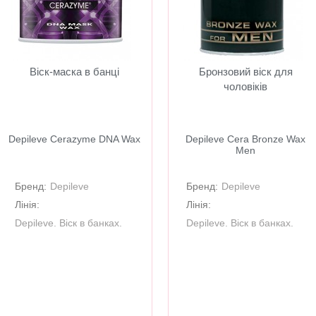
Віск-маска в банці
Бронзовий віск для
чоловіків
Depileve Cerazyme DNA Wax
Depileve Cera Bronze Wax
Men
Бренд:
Depileve
Бренд:
Depileve
Лінія:
Лінія:
Depileve. Віск в банках.
Depileve. Віск в банках.