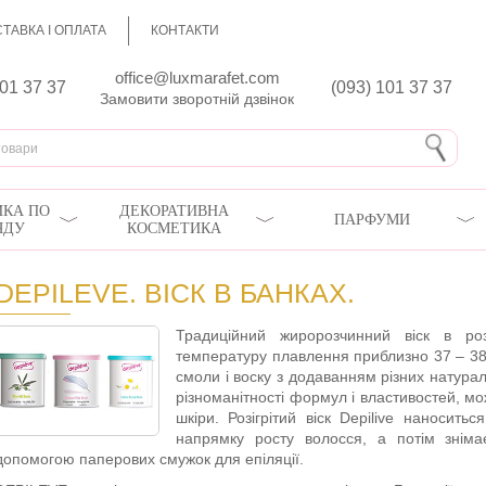
ТАВКА І ОПЛАТА
КОНТАКТИ
office@luxmarafet.com
801 37 37
(093) 101 37 37
Замовити зворотній дзвінок
КА ПО
ДЕКОРАТИВНА
ПАРФУМИ
ЯДУ
КОСМЕТИКА
DEPILEVE. ВІСК В БАНКАХ.
Традиційний жиророзчинний віск в р
температуру плавлення приблизно 37 – 38 
смоли і воску з додаванням різних натура
різноманітності формул і властивостей, мо
шкіри. Розігрітий віск Depilive наносит
напрямку росту волосся, а потім знім
допомогою паперових смужок для епіляції.