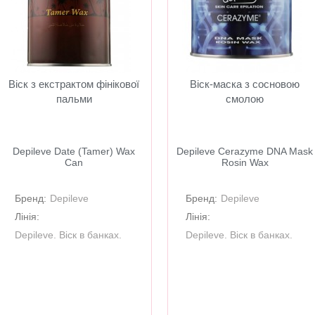
Віск з екстрактом фінікової
Віск-маска з сосновою
пальми
смолою
Depileve Date (Tamer) Wax
Depileve Cerazyme DNA Mask
Can
Rosin Wax
Бренд:
Depileve
Бренд:
Depileve
Лінія:
Лінія:
Depileve. Віск в банках.
Depileve. Віск в банках.