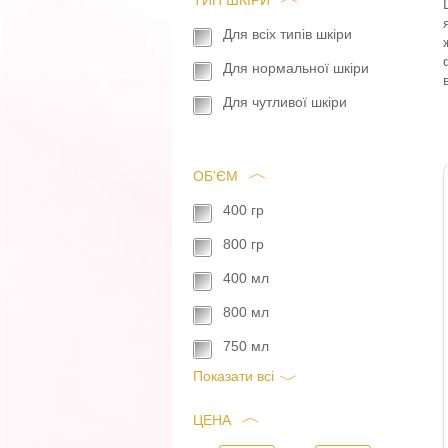
ТИП ШКІРИ
Для всіх типів шкіри
Для нормальної шкіри
Для чутливої шкіри
ОБ'ЄМ
400 гр
800 гр
400 мл
800 мл
750 мл
Показати всi
ЦЕНА