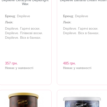
Depileve Cerazyme Depilbright
Depileve Banana Cream Rosin
Wax
Бренд:
Depileve
Бренд:
Depileve
Лінія:
Лінія:
Depileve. Гарячі воски.
Depileve. Гарячі воски.
Depileve. Плівкові воски.
Depileve. Віск в банках.
Depileve. Віск в банках.
357 грн.
485 грн.
Немає у наявності
Немає у наявності