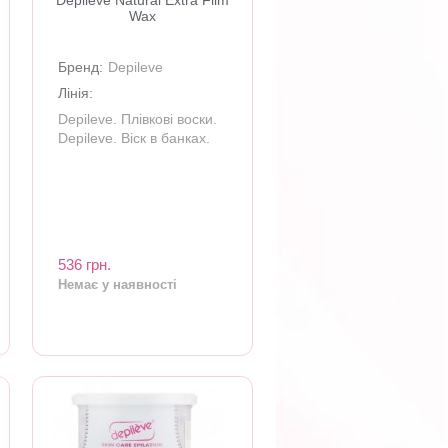
Depileve Natural Extra Film
Wax
Бренд:
Depileve
Лінія:
Depileve. Плівкові воски.
Depileve. Віск в банках.
536 грн.
Немає у наявності