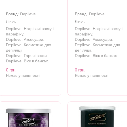
Бренд:
Depileve
Бренд:
Depileve
Лінія:
Лінія:
Depileve. Нагрівачі воску і
Depileve. Нагрівачі воску і
парафіну.
парафіну.
Depileve. Аксесуари.
Depileve. Аксесуари.
Depileve. Косметика для
Depileve. Косметика для
депіляції.
депіляції.
Depileve. Гарячі воски.
Depileve. Віск в банках.
Depileve. Віск в банках.
0 грн.
0 грн.
Немає у наявності
Немає у наявності