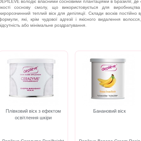
DEPILEVE володіє власними сосновими плантаціями в Бразилії, де 
якості соснову смолу, що використовується для виробництва
жиророзчинний теплий віск для депіляції. Склади восків постійно
формули, які, крім чудової адгезії і якісного видалення волосс
відсутність або мінімальне роздратування.
Плівковий віск з ефектом
Банановий віск
освітлення шкіри