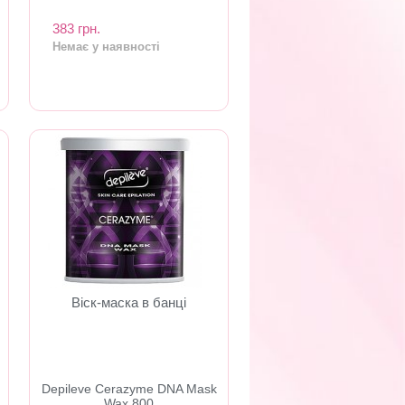
383 грн.
Немає у наявності
Віск-маска в банці
Depileve Cerazyme DNA Mask
Wax 800