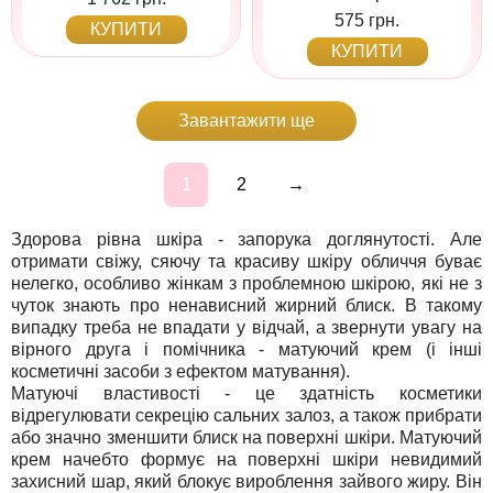
575 грн.
КУПИТИ
КУПИТИ
Завантажити ще
1
2
→
Здорова рівна шкіра - запорука доглянутості. Але
отримати свіжу, сяючу та красиву шкіру обличчя буває
нелегко, особливо жінкам з проблемною шкірою, які не з
чуток знають про ненависний жирний блиск. В такому
випадку треба не впадати у відчай, а звернути увагу на
вірного друга і помічника - матуючий крем (і інші
косметичні засоби з ефектом матування).
Матуючі властивості - це здатність косметики
відрегулювати секрецію сальних залоз, а також прибрати
або значно зменшити блиск на поверхні шкіри. Матуючий
крем начебто формує на поверхні шкіри невидимий
захисний шар, який блокує вироблення зайвого жиру. Він