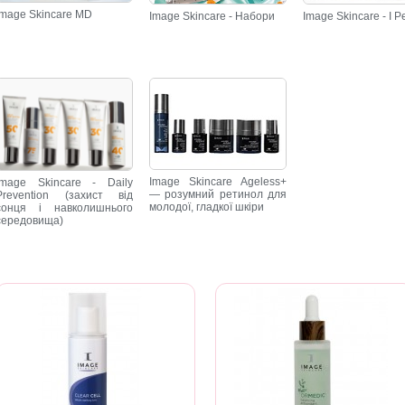
Image Skincare MD
Image Skincare - Набори
Image Skincare - I P
Image Skincare Ageless+
Image Skincare - Daily
— розумний ретинол для
Prevention (захист від
молодої, гладкої шкіри
сонця і навколишнього
середовища)