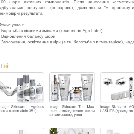
100 шарів активних компонентів. Після нанесення косметичних
відбувається поступово (пошарово), дозволяючи їм проникну
неймовірні результати.
Фокус уваги
:
- Боротьба з віковими змінами (технологія Age Later)
- Відновлення балансу шкіри
- Зволоження, освітлення шкіри (в т.ч. боротьба з пігментацією), над
Лінії
Image Skincare - Ageless
Image Skincare The Max:
Image Skincare - 
(анти-вікова лінія 35+)
лінія омолодження шкіри
LASHES (догляд за 
на клітинному рівні