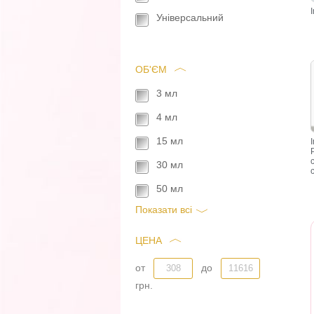
Універсальний
ОБ'ЄМ
3 мл
4 мл
15 мл
30 мл
50 мл
Показати всi
ЦЕНА
от
до
грн.