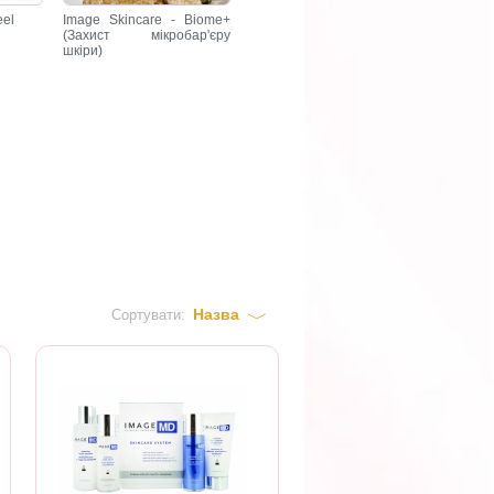
eel
Image Skincare - Biome+
(Захист мікробар'єру
шкіри)
Назва
Сортувати: