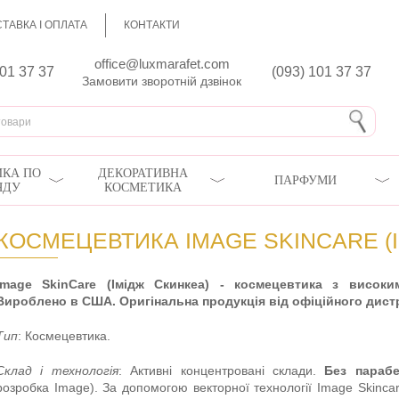
ТАВКА І ОПЛАТА
КОНТАКТИ
office@luxmarafet.com
801 37 37
(093) 101 37 37
Замовити зворотній дзвінок
КА ПО
ДЕКОРАТИВНА
ПАРФУМИ
ЯДУ
КОСМЕТИКА
КОСМЕЦЕВТИКА IMAGE SKINCARE (
Image SkinCare (Імідж Скинкеа) - космецевтика з високи
Вироблено в США. Оригінальна продукція від офіційного дист
Тип
: Космецевтика.
Склад і технологія
: Активні концентровані склади.
Без парабе
розробка Image). За допомогою векторної технології Image Skinc