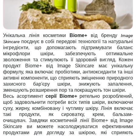
Унікальна лінія косметики
Biome+
від бренду
Image
поєднує в собі передові технології та натуральні
Skincare
інгредієнти, що допомагають підтримувати баланс
мікрофлори шкіри, забезпечують оптимальне
зволоження та стимулюють її здоровий вигляд. Кожен
продукт Biome+ від Image Skincare має унікальну
формулу, яка включає пробіотики, антиоксиданти та інші
активні компоненти, що сприяють зміцненню природного
захисного бар'єру шкіри, знижують запалення,
зменшують розширення пор та покращують тон шкіри.
Весь асортимент
серії
Biome+
ретельно розроблений,
щоб задовольнити потреби всіх типів шкіри, включаючи
суху, жирну, комбіновану і чутливу шкіру. Лінія включає
такі продукти, як сироватку, крем, бальзам-
очищувач. Завдяки косметичній лінії Biome+ від Image
Skincare ви можете насолоджуватися ефективними
продуктами для догляду за шкірою, які сприяють