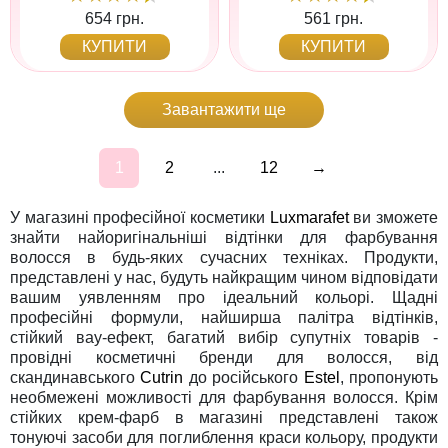
654 грн.
561 грн.
КУПИТИ
КУПИТИ
Завантажити ще
1
2
...
12
→
У магазині професійної косметики
Luxmarafet
ви зможете
знайти найоригінальніші відтінки для фарбування
волосся в будь-яких сучасних техніках. Продукти,
представлені у нас, будуть найкращим чином відповідати
вашим уявленням про ідеальний кольорі. Щадні
професійні формули, найширша палітра відтінків,
стійкий вау-ефект, багатий вибір супутніх товарів -
провідні косметичні бренди для волосся, від
скандинавського
Cutrin
до російського
Estel
, пропонують
необмежені можливості для фарбування волосся. Крім
стійких крем-фарб в магазині представлені також
тонуючі засоби для поглиблення краси кольору, продукти