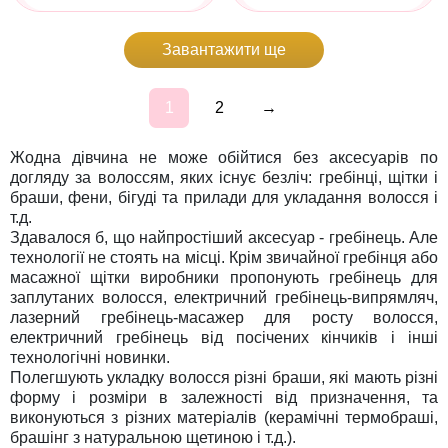
Завантажити ще
1
2
→
Жодна дівчина не може обійтися без аксесуарів по
догляду за волоссям, яких існує безліч: гребінці, щітки і
браши, фени, бігуді та прилади для укладання волосся і
т.д.
Здавалося б, що найпростіший аксесуар - гребінець. Але
технології не стоять на місці. Крім звичайної гребінця або
масажної щітки виробники пропонують гребінець для
заплутаних волосся, електричний гребінець-випрямляч,
лазерний гребінець-масажер для росту волосся,
електричний гребінець від посічених кінчиків і інші
технологічні новинки.
Полегшують укладку волосся різні браши, які мають різні
форму і розміри в залежності від призначення, та
виконуються з різних матеріалів (керамічні термобраші,
брашінг з натуральною щетиною і т.д.).