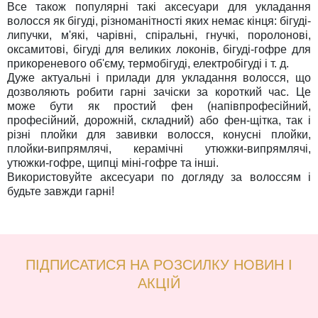
Все також популярні такі аксесуари для укладання
волосся як бігуді, різноманітності яких немає кінця: бігуді-
липучки, м'які, чарівні, спіральні, гнучкі, поролонові,
оксамитові, бігуді для великих локонів, бігуді-гофре для
прикореневого об'єму, термобігуді, електробігуді і т. д.
Дуже актуальні і прилади для укладання волосся, що
дозволяють робити гарні зачіски за короткий час. Це
може бути як простий фен (напівпрофесійний,
професійний, дорожній, складний) або фен-щітка, так і
різні плойки для завивки волосся, конусні плойки,
плойки-випрямлячі, керамічні утюжки-випрямлячі,
утюжки-гофре, щипці міні-гофре та інші.
Використовуйте аксесуари по догляду за волоссям і
будьте завжди гарні!
ПІДПИСАТИСЯ НА РОЗСИЛКУ НОВИН І
АКЦІЙ