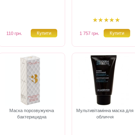
110 грн.
1 757 грн.
Маска порозвужуюча
Мультивітамінна маска для
бактерицидна
обличчя