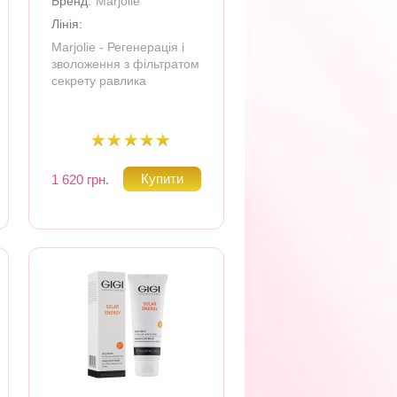
Бренд:
Marjolie
Лінія:
Marjolie - Регенерація і
зволоження з фільтратом
секрету равлика
1 620 грн.