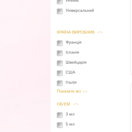
Нічний
Універсальний
КРАЇНА ВИРОБНИК
Франція
Іспанія
Швейцарія
США
Італія
Показати всi
ОБ'ЄМ
3 мл
5 мл