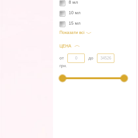
8 мл
10 мл
15 мл
Показати всi
ЦЕНА
от
до
грн.