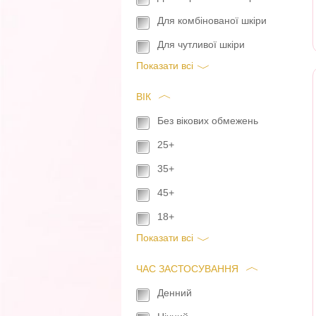
Для комбінованої шкіри
Для чутливої шкіри
Показати всi
ВІК
Без вікових обмежень
25+
35+
45+
18+
Показати всi
ЧАС ЗАСТОСУВАННЯ
Денний