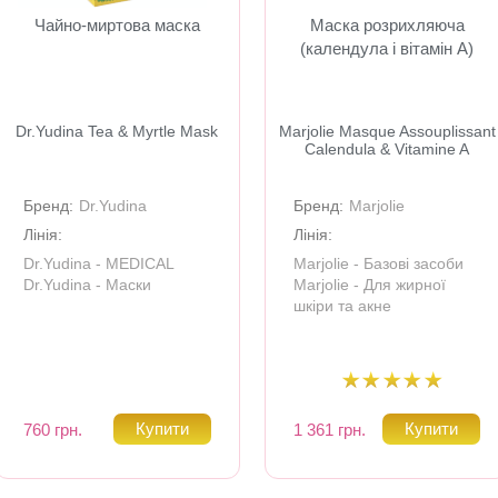
Чайно-миртова маска
Маска розрихляюча
(календула і вітамін А)
Dr.Yudina Tea & Myrtle Mask
Marjolie Masque Assouplissant
Calendula & Vitamine A
Бренд:
Dr.Yudina
Бренд:
Marjolie
Лінія:
Лінія:
Dr.Yudina - MEDICAL
Marjolie - Базові засоби
Dr.Yudina - Маски
Marjolie - Для жирної
шкіри та акне
760 грн.
1 361 грн.