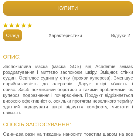
КУПИТИ
Огляд
Характеристики
Відгуки
2
ОПИС:
Заспокійлива маска (маска SOS) від Academie знімає
роздратування і миттєво заспокоює шкіру. Зміцнює стінки
судин. Освітлює судинну сітку (прояви купероза). Зменшує
сприйнятливість до алергенів. Дарує шкірі м'якість і
сяйво. Засіб покликаний боротися з такими проблемами, як
купероз, подразнення і почервоніння. Продукт відрізняється
високою ефективністю, оскільки протягом невеликого терміну
здатний подарувати шкірі відчуття комфорту, чистоти і
свіжості.
СПОСІБ ЗАСТОСУВАННЯ:
Один-два рази на тиждень наносити товстим шаром на все