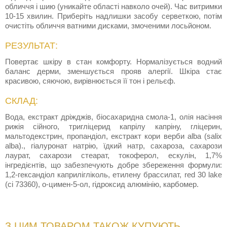
обличчя і шию (уникайте області навколо очей). Час витримки
10-15 хвилин. Приберіть надлишки засобу серветкою, потім
очистіть обличчя ватними дисками, змоченими лосьйоном.
РЕЗУЛЬТАТ:
Повертає шкіру в стан комфорту. Нормалізується водний
баланс дерми, зменшується прояв алергії. Шкіра стає
красивою, сяючою, вирівнюється її тон і рельєф.
СКЛАД:
Вода, екстракт дріжджів, біосахаридна смола-1, олія насіння
рижія сійного, тригліцерид капрілу капріну, гліцерин,
мальтодекстрин, пропандіол, екстракт кори верби alba (salix
alba)., гіалуронат натрію, їдкий натр, сахароза, сахарози
лаурат, сахарози стеарат, токоферол, ескулін, 1,7%
інгредієнтів, що забезпечують добре збереження формули:
1,2-гександіол каприлігліколь, етилену брассилат, red 30 lake
(ci 73360), о-цимен-5-ол, гідроксид алюмінію, карбомер.
З ЦИМ ТОВАРОМ ТАКОЖ КУПУЮТЬ