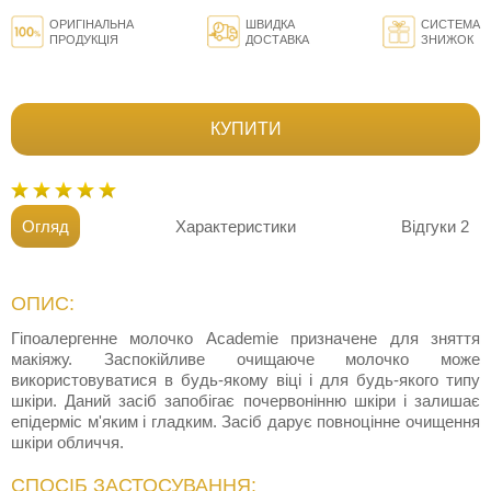
ОРИГІНАЛЬНА
ШВИДКА
СИСТЕМА
ПРОДУКЦІЯ
ДОСТАВКА
ЗНИЖОК
КУПИТИ
Огляд
Характеристики
Відгуки
2
ОПИС:
Гіпоалергенне молочко Academie призначене для зняття
макіяжу. Заспокійливе очищаюче молочко може
використовуватися в будь-якому віці і для будь-якого типу
шкіри. Даний засіб запобігає почервонінню шкіри і залишає
епідерміс м'яким і гладким. Засіб дарує повноцінне очищення
шкіри обличчя.
СПОСІБ ЗАСТОСУВАННЯ: