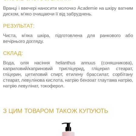
Вранці і ввечері наносити молочко Academie на шкіру ватним
диском, м'яко очищаючи її від забруднень.
РЕЗУЛЬТАТ:
Чиста, м'яка шкіра, підготовлена для ранкового або
вечірнього догляду.
СКЛАД:
Вода, олія насіння helianthus annuus (соняшникова),
каприловий/каприновий тригліцерид, гліцерил стеарат,
гліцерин, цетиловий спирт, етилену брассилат, сорбітану
стеарат, левулінова кислота, натрію бензоат глаутама натрію,
натрію левулінат, токоферол.
З ЦИМ ТОВАРОМ ТАКОЖ КУПУЮТЬ