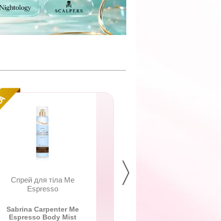
Спрей для тіла Me
Легкий екзосомал
Espresso
крем для...
Sabrina Carpenter Me
Derma Series
Espresso Body Mist
Exometic Reviv