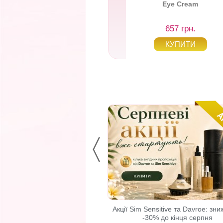
Eye Cream
727 грн.
657 грн.
 до 24 липня: знижка -15% та
Акції Sim Sensitive та Davroe: зни
іальні пропозиції
-30% до кінця серпня