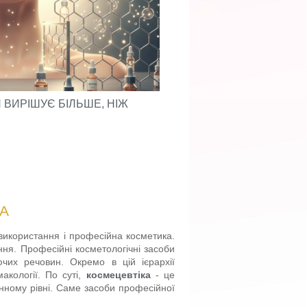
Н ВИРІШУЄ БІЛЬШЕ, НІЖ
ШКІРА В ДОРОЗІ: ЯК
РІЗНИХ КРАЇНАХ І КЛ
А
 використання і професійна косметика.
ння. Професійні косметологічні засоби
чих речовин. Окремо в цій ієрархії
акології. По суті,
космецевтіка
- це
инному рівні. Саме засоби професійної