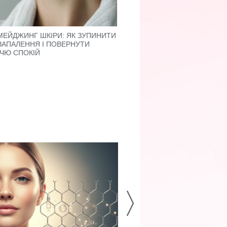
МЕЙДЖИНГ ШКІРИ: ЯК ЗУПИНИТИ
НІЧНА РЕГЕНЕРАЦІЯ: ЧОМ
ЗАПАЛЕННЯ І ПОВЕРНУТИ
ДЛЯ АКТИВІВ
ЧЮ СПОКІЙ