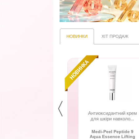
НОВИНКИ
ХІТ ПРОДАЖ
асажна щітка для
Антиоксидантний крем
и голови та миття...
для шкіри навколо...
vroe Scalp Remedy
Medi-Peel Peptide 9
Massage Brush
Aqua Essence Lifting