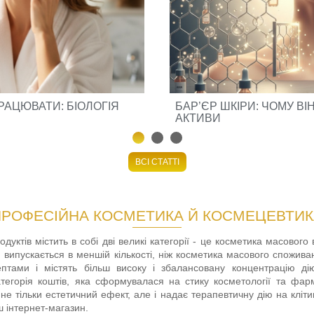
РАЦЮВАТИ: БІОЛОГІЯ
БАР’ЄР ШКІРИ: ЧОМУ ВІ
АКТИВИ
ВСІ СТАТТІ
ПРОФЕСІЙНА КОСМЕТИКА Й КОСМЕЦЕВТИК
дуктів містить в собі дві великі категорії - це косметика масового
, випускається в меншій кількості, ніж косметика масового спожива
птами і містять більш високу і збалансовану концентрацію дію
тегорія коштів, яка сформувалася на стику косметології та фарм
 не тільки естетичний ефект, але і надає терапевтичну дію на кліт
ш інтернет-магазин.