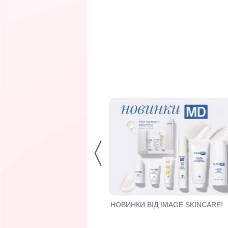
S: ІННОВАЦІЙНИЙ
НОВИНКИ ВІД IMAGE SKINCARE!
БРЕНД НА LUXMARAFET!