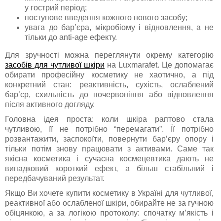
у гострий період;
поступове введення кожного нового засобу;
увага до бар’єра, мікробіому і відновлення, а не
тільки до anti-age ефекту.
Для зручності можна переглянути окрему категорію
засобів для чутливої шкіри
на Luxmarafet. Це допомагає
обирати професійну косметику не хаотично, а під
конкретний стан: реактивність, сухість, ослаблений
бар’єр, схильність до почервоніння або відновлення
після активного догляду.
Головна ідея проста: коли шкіра раптово стала
чутливою, її не потрібно “перемагати”. Її потрібно
розвантажити, заспокоїти, повернути бар’єру опору і
тільки потім знову працювати з активами. Саме так
якісна косметика і сучасна космецевтика дають не
випадковий короткий ефект, а більш стабільний і
передбачуваний результат.
Якщо Ви хочете купити косметику в Україні для чутливої,
реактивної або ослабленої шкіри, обирайте не за гучною
обіцянкою, а за логікою протоколу: спочатку м’якість і