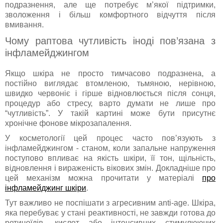
подразнення, але ще потребує м’якої підтримки,
зволоження і більш комфортного відчуття після
вмивання.
Чому раптова чутливість іноді пов’язана з
інфламейджингом
Якщо шкіра не просто тимчасово подразнена, а
постійно виглядає втомленою, тьмяною, нерівною,
швидко червоніє і гірше відновлюється після сонця,
процедур або стресу, варто думати не лише про
“чутливість”. У такій картині може бути присутнє
хронічне фонове мікрозапалення.
У косметології цей процес часто пов’язують з
інфламейджингом - станом, коли запальне напруження
поступово впливає на якість шкіри, її тон, щільність,
відновлення і вираженість вікових змін. Докладніше про
цей механізм можна прочитати у матеріалі
про
інфламейджинг шкіри
.
Тут важливо не поспішати з агресивним anti-age. Шкіра,
яка перебуває у стані реактивності, не завжди готова до
ретиноїдів, кислот або інтенсивних стимулюючих