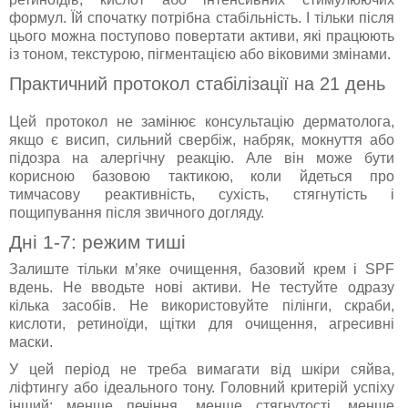
формул. Їй спочатку потрібна стабільність. І тільки після
цього можна поступово повертати активи, які працюють
із тоном, текстурою, пігментацією або віковими змінами.
Практичний протокол стабілізації на 21 день
Цей протокол не замінює консультацію дерматолога,
якщо є висип, сильний свербіж, набряк, мокнуття або
підозра на алергічну реакцію. Але він може бути
корисною базовою тактикою, коли йдеться про
тимчасову реактивність, сухість, стягнутість і
пощипування після звичного догляду.
Дні 1-7: режим тиші
Залиште тільки м’яке очищення, базовий крем і SPF
вдень. Не вводьте нові активи. Не тестуйте одразу
кілька засобів. Не використовуйте пілінги, скраби,
кислоти, ретиноїди, щітки для очищення, агресивні
маски.
У цей період не треба вимагати від шкіри сяйва,
ліфтингу або ідеального тону. Головний критерій успіху
інший: менше печіння, менше стягнутості, менше