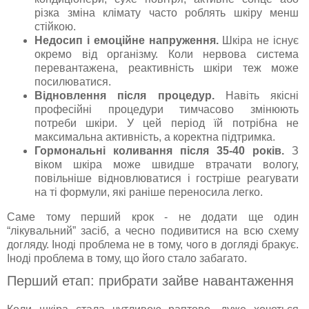
різка зміна клімату часто роблять шкіру менш
стійкою.
Недосип і емоційне напруження.
Шкіра не існує
окремо від організму. Коли нервова система
перевантажена, реактивність шкіри теж може
посилюватися.
Відновлення після процедур.
Навіть якісні
професійні процедури тимчасово змінюють
потреби шкіри. У цей період їй потрібна не
максимальна активність, а коректна підтримка.
Гормональні коливання після 35-40 років.
З
віком шкіра може швидше втрачати вологу,
повільніше відновлюватися і гостріше реагувати
на ті формули, які раніше переносила легко.
Саме тому перший крок - не додати ще один
“лікувальний” засіб, а чесно подивитися на всю схему
догляду. Іноді проблема не в тому, чого в догляді бракує.
Іноді проблема в тому, що його стало забагато.
Перший етап: прибрати зайве навантаження