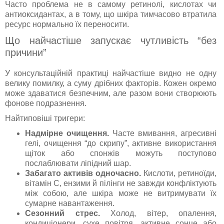
Часто проблема не в самому ретинолі, кислотах чи
антиоксидантах, а в тому, що шкіра тимчасово втратила
ресурс нормально їх переносити.
Що найчастіше запускає чутливість “без
причини”
У консультаційній практиці найчастіше видно не одну
велику помилку, а суму дрібних факторів. Кожен окремо
може здаватися безпечним, але разом вони створюють
фонове подразнення.
Найтиповіші тригери:
Надмірне очищення.
Часте вмивання, агресивні
гелі, очищення “до скрипу”, активне використання
щіток або спонжів можуть поступово
послаблювати ліпідний шар.
Забагато активів одночасно.
Кислоти, ретиноїди,
вітамін C, ензими й пілінги не завжди конфліктують
між собою, але шкіра може не витримувати їх
сумарне навантаження.
Сезонний стрес.
Холод, вітер, опалення,
кондиціонери, сухе повітря, активне сонце або