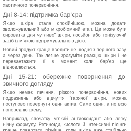
хаотичного почервоніння.
Дні 8-14: підтримка бар’єра
Якщо шкіра стала спокійнішою, можна додати
зволожувальний або мікробіомний етап. Це може бути
сироватка для чутливої шкіри, лосьйон або тонізуючий
засіб із м’якою підтримувальною дією.
Новий продукт краще вводити не щодня з першого разу,
а через день. Так легше зрозуміти реакцію шкіри і не
перевантажити її в момент, коли бар’єр ще
відновлюється.
Дні 15-21: обережне повернення до
звичного догляду
Якщо немає печіння, різкого почервоніння, нових
подразнень або відчуття “гарячої” шкіри, можна
поступово повернути один актив. Саме один, а не всю
попередню схему.
Наприклад, спочатку м’який антиоксидант або легку
нічну формулу. Ретиноїди, кислоти й інтенсивні пілінги
краще повертати пізніше, коли шкіра вже стабільно