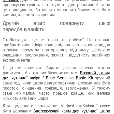
провокуючи сухість і стягнутість. Для реактивної шкіри
це принципово, бо після вмивання обличчя має бути
чистим, але не знежиреним.
Другий етап: повернути шкірі
передбачуваність
Стабілізація - це не “нічого не робити”. Це означає
прибрати хаос. Шкіра краще відновлюється, коли щодня
отримує зрозумілу, повторювану підтримку: делікатне
очищення, зволоження, захист і відсутність постійних
експериментів.
Якщо не хочеться збирати догляд окремо, можна
дивитися в бік готових базових систем.
Базовий догляд
для чутливої шкіри / Esse Sensitive Basic Kit
зручний
саме тоді, коли шкіра реагує хаотично, а схема має бути
простою: очищення, тонізація, зволоження. У такому
стані мінімалізм часто працює краще, ніж велика
кількість активних шарів.
Для щоденного зволоження у фазі стабілізації може
бути доречним
Зволожуючий крем для чутливої шкіри