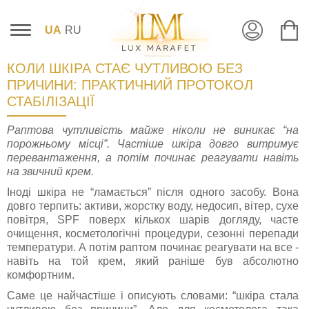
UA
RU
КОЛИ ШКІРА СТАЄ ЧУТЛИВОЮ БЕЗ
ПРИЧИНИ: ПРАКТИЧНИЙ ПРОТОКОЛ
СТАБІЛІЗАЦІЇ
Раптова чутливість майже ніколи не виникає “на
порожньому місці”. Частіше шкіра довго витримує
перевантаження, а потім починає реагувати навіть
на звичний крем.
Іноді шкіра не “ламається” після одного засобу. Вона
довго терпить: активи, жорстку воду, недосип, вітер, сухе
повітря, SPF поверх кількох шарів догляду, часте
очищення, косметологічні процедури, сезонні перепади
температури. А потім раптом починає реагувати на все -
навіть на той крем, який раніше був абсолютно
комфортним.
Саме це найчастіше і описують словами: “шкіра стала