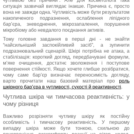
чутливою без причини”. Але для косметолога така
ситуація зазвичай виглядає інакше. Причина є, просто
вона не завжди одна. Чутливість може бути результатом
накопиченого подразнення, ослаблення ліпідного
бар’єра, зневоднення, мікрозапалення, порушення
мікробіому або невдалого поєднання активів.
Тому головне завдання в перші дні - не знайти
“найсильніший заспокійливий засіб”, а зупинити
подразнювальний сценарій. Шкірі потрібна не атака, а
стабілізація: короткий догляд, передбачувані формули,
м’яке очищення, достатнє зволоження і поступове
повернення стійкості. Якщо хочете глибше розібратися,
чому саме бар’єр визначає переносимість догляду,
варто прочитати наш базовий матеріал про
роль
шкірного бар’єра в чутливості, сухості й реактивності
.
Чутлива шкіра чи тимчасова реактивність: у
чому різниця
Важливо розрізняти чутливу шкіру як постійну
особливість і тимчасову реактивність. У першому
випадку шкіра може бути тонкою, схильною до