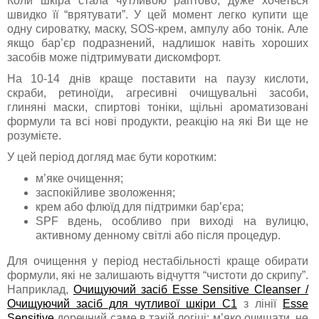
Коли шкіра стала чутливою раптово, дуже хочеться
швидко її “врятувати”. У цей момент легко купити ще
одну сироватку, маску, SOS-крем, ампулу або тонік. Але
якщо бар’єр подразнений, надлишок навіть хороших
засобів може підтримувати дискомфорт.
На 10-14 днів краще поставити на паузу кислоти,
скраби, ретиноїди, агресивні очищувальні засоби,
глиняні маски, спиртові тоніки, щільні ароматизовані
формули та всі нові продукти, реакцію на які Ви ще не
розумієте.
У цей період догляд має бути коротким:
м’яке очищення;
заспокійливе зволоження;
крем або флюїд для підтримки бар’єра;
SPF вдень, особливо при виході на вулицю,
активному денному світлі або після процедур.
Для очищення у період нестабільності краще обирати
формули, які не залишають відчуття “чистоти до скрипу”.
Наприклад,
Очищуючий засіб Esse Sensitive Cleanser /
Очищуючий засіб для чутливої шкіри C1
з лінії
Esse
Sensitive
доречний саме в такій логіці: м’яко очищати, не