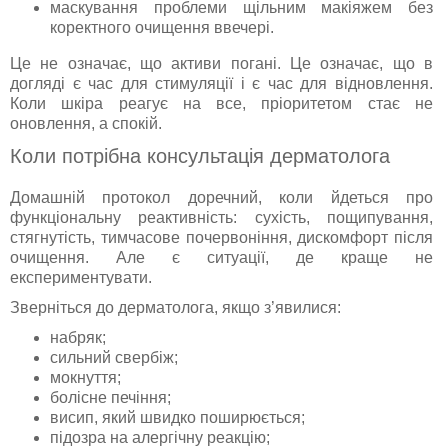
маскування проблеми щільним макіяжем без
коректного очищення ввечері.
Це не означає, що активи погані. Це означає, що в
догляді є час для стимуляції і є час для відновлення.
Коли шкіра реагує на все, пріоритетом стає не
оновлення, а спокій.
Коли потрібна консультація дерматолога
Домашній протокол доречний, коли йдеться про
функціональну реактивність: сухість, пощипування,
стягнутість, тимчасове почервоніння, дискомфорт після
очищення. Але є ситуації, де краще не
експериментувати.
Зверніться до дерматолога, якщо з’явилися:
набряк;
сильний свербіж;
мокнуття;
болісне печіння;
висип, який швидко поширюється;
підозра на алергічну реакцію;