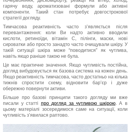
почервоніння, дискомфорту, реакції на вітер, холод,
гарячу воду, ароматизовані формули або активні
компоненти. Такий стан потребує довгострокової
стратегії догляду.
Тимчасова реактивність часто з’являється після
перевантаження: коли Ви надто активно вводили
кислоти, ретиноїди, вітамін C, пілінги, маски, нові
сироватки або просто занадто часто очищували шкіру. У
такій ситуації шкіра може “поводитися” як чутлива,
навіть якщо раніше такою не була.
Це має практичне значення. Якщо чутливість постійна,
догляд вибудовується як базова система на кожен день.
Якщо реактивність тимчасова, часто достатньо на кілька
тижнів спростити схему, відновити бар’єр і дуже
обережно повернути активи.
Більше про базові принципи такого догляду ми вже
писали у статті
про догляд за чутливою шкірою
. А в
цьому матеріалі зосередимося саме на ситуації, коли
чутливість з’явилася раптово.