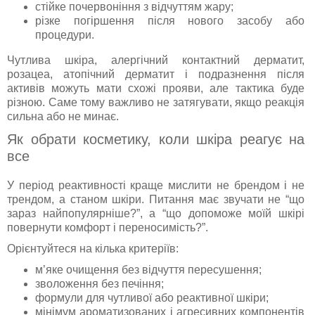
стійке почервоніння з відчуттям жару;
різке погіршення після нового засобу або
процедури.
Чутлива шкіра, алергічний контактний дерматит,
розацеа, атопічний дерматит і подразнення після
активів можуть мати схожі прояви, але тактика буде
різною. Саме тому важливо не затягувати, якщо реакція
сильна або не минає.
Як обрати косметику, коли шкіра реагує на
все
У період реактивності краще мислити не брендом і не
трендом, а станом шкіри. Питання має звучати не “що
зараз найпопулярніше?”, а “що допоможе моїй шкірі
повернути комфорт і переносимість?”.
Орієнтуйтеся на кілька критеріїв:
м’яке очищення без відчуття пересушення;
зволоження без печіння;
формули для чутливої або реактивної шкіри;
мінімум ароматизованих і агресивних компонентів