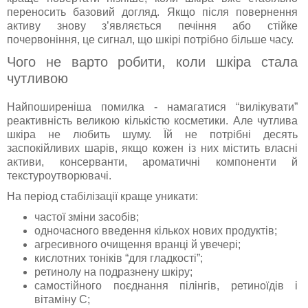
переносить базовий догляд. Якщо після повернення
активу знову з’являється печіння або стійке
почервоніння, це сигнал, що шкірі потрібно більше часу.
Чого не варто робити, коли шкіра стала
чутливою
Найпоширеніша помилка - намагатися “вилікувати”
реактивність великою кількістю косметики. Але чутлива
шкіра не любить шуму. Їй не потрібні десять
заспокійливих шарів, якщо кожен із них містить власні
активи, консерванти, ароматичні компоненти й
текстуроутворювачі.
На період стабілізації краще уникати:
частої зміни засобів;
одночасного введення кількох нових продуктів;
агресивного очищення вранці й увечері;
кислотних тоніків “для гладкості”;
ретинолу на подразнену шкіру;
самостійного поєднання пілінгів, ретиноїдів і
вітаміну C;