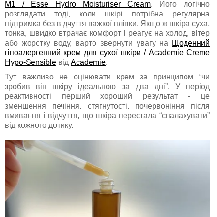
M1 / Esse Hydro Moisturiser Cream
. Його логічно
розглядати тоді, коли шкірі потрібна регулярна
підтримка без відчуття важкої плівки. Якщо ж шкіра суха,
тонка, швидко втрачає комфорт і реагує на холод, вітер
або жорстку воду, варто звернути увагу на
Щоденний
гіпоалергенний крем для сухої шкіри / Academie Creme
Hypo-Sensible
від
Academie
.
Тут важливо не оцінювати крем за принципом “чи
зробив він шкіру ідеальною за два дні”. У період
реактивності перший хороший результат - це
зменшення печіння, стягнутості, почервоніння після
вмивання і відчуття, що шкіра перестала “спалахувати”
від кожного дотику.