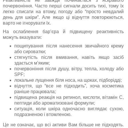
Реактивність не завжди починається з яскравого
почервоніння. Часто перші сигнали досить тихі, тому їх
легко списати на втому, погоду або “просто невдалий
день для шкіри”. Але якщо ці відчуття повторюються,
варто не ігнорувати їх.
На ослаблення бар’єра й підвищену реактивність
можуть вказувати:
пощипування після нанесення звичайного крему
або сироватки;
стягнутість після вмивання, навіть якщо засіб
здається м’яким;
почервоніння після душу, вітру, тепла, холоду або
SPF;
локальне лущення біля носа, на щоках, підборідді;
відчуття, що “все не підходить”, хоча косметика
раніше працювала;
підвищена реакція на ретинол, кислоти, вітамін C,
пептиди або ароматизовані формули;
ситуація, коли шкіра одночасно виглядає сухою,
подразненою і втомленою.
Це не означає, що всі активи Вам більше не підходять.