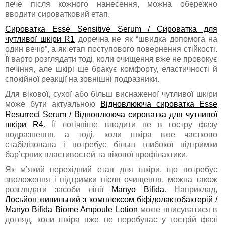
пече після кожного нанесення, можна обережно
вводити сироватковий етап.
Сироватка Esse Sensitive Serum / Сироватка для
чутливої шкіри R1
доречна не як “швидка допомога на
один вечір”, а як етап поступового повернення стійкості.
Її варто розглядати тоді, коли очищення вже не провокує
печіння, але шкірі ще бракує комфорту, еластичності й
спокійної реакції на зовнішні подразники.
Для вікової, сухої або більш виснаженої чутливої шкіри
може бути актуальною
Відновлююча сироватка Esse
Resurrect Serum / Відновлююча сироватка для чутливої
шкіри R4
. Її логічніше вводити не в гостру фазу
подразнення, а тоді, коли шкіра вже частково
стабілізована і потребує більш глибокої підтримки
бар’єрних властивостей та вікової профілактики.
Як м’який перехідний етап для шкіри, що потребує
зволоження і підтримки після очищення, можна також
розглядати засоби лінії
Manyo Bifida
. Наприклад,
Лосьйон живильний з комплексом біфідолактобактерій /
Manyo Bifida Biome Ampoule Lotion
може вписуватися в
догляд, коли шкіра вже не перебуває у гострій фазі