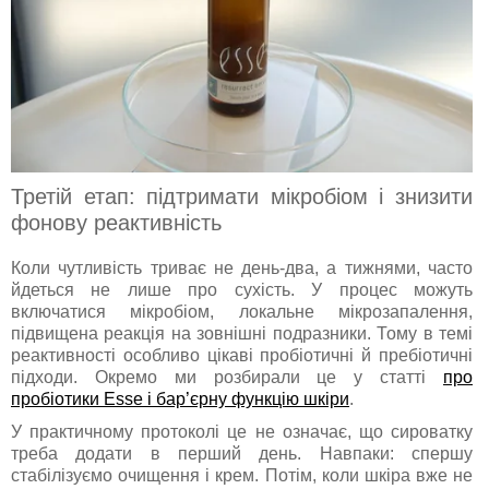
Третій етап: підтримати мікробіом і знизити
фонову реактивність
Коли чутливість триває не день-два, а тижнями, часто
йдеться не лише про сухість. У процес можуть
включатися мікробіом, локальне мікрозапалення,
підвищена реакція на зовнішні подразники. Тому в темі
реактивності особливо цікаві пробіотичні й пребіотичні
підходи. Окремо ми розбирали це у статті
про
пробіотики Esse і бар’єрну функцію шкіри
.
У практичному протоколі це не означає, що сироватку
треба додати в перший день. Навпаки: спершу
стабілізуємо очищення і крем. Потім, коли шкіра вже не