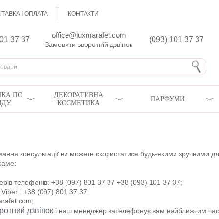
ТАВКА І ОПЛАТА
КОНТАКТИ
office@luxmarafet.com
801 37 37
(093) 101 37 37
Замовити зворотній дзвінок
КА ПО
ДЕКОРАТИВНА
ПАРФУМИ
ЯДУ
КОСМЕТИКА
ня консультації ви можете скористатися будь-якими зручними для 
саме:
ів телефонів: +38 (097) 801 37 37 +38 (093) 101 37 37;
iber : +38 (097) 801 37 37;
arafet.com;
ротний дзвінок
і наш менеджер зателефонує вам найближчим час