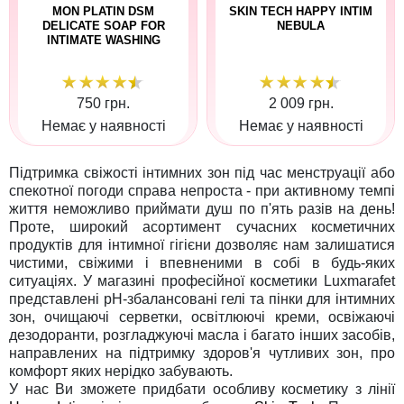
MON PLATIN DSM
SKIN TECH HAPPY INTIM
DELICATE SOAP FOR
NEBULA
INTIMATE WASHING
750 грн.
2 009 грн.
Немає у наявності
Немає у наявності
Підтримка свіжості інтимних зон під час менструації або
спекотної погоди справа непроста - при активному темпі
життя неможливо приймати душ по п'ять разів на день!
Проте, широкий асортимент сучасних косметичних
продуктів для інтимної гігієни дозволяє нам залишатися
чистими, свіжими і впевненими в собі в будь-яких
ситуаціях. У магазині професійної косметики Luxmarafet
представлені pH-збалансовані гелі та пінки для інтимних
зон, очищаючі серветки, освітлюючі креми, освіжаючі
дезодоранти, розгладжуючі масла і багато інших засобів,
направлених на підтримку здоров'я чутливих зон, про
комфорт яких нерідко забувають.
У нас Ви зможете придбати особливу косметику з лінії