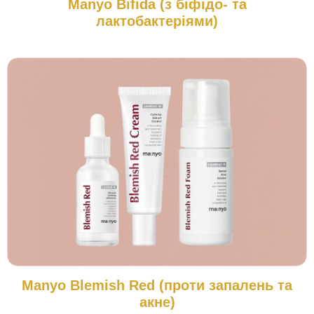
Manyo Bifida (з біфідо- та
лактобактеріями)
Manyo Blemish Red (проти запалень та
акне)