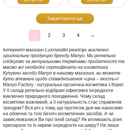
КУПИТИ
КУПИТИ
Завантажити ще
1
2
3
4
→
Інтернет магазин Luxmarafet реалізує виключно
оригінальну продукцію бренду Manyo. Ми ретельно
слідкуємо за актуальними термінами придатності та
маємо всі необхідні сертифікати на косметику.
Купуючи засоби Manyo в нашому магазині, ви можете
бути впевнені щодо співвідношення «ціна – якість»!
Manyo Factory - натуральна органічна косметика з Кореї.
У її складі ретельно відібрані ефективні інгредієнти
виключно природного походження. Чому склад
косметики важливий, а її натуральність стає справжнім
трендом? Вся річ у тому, що протягом дня ми наносимо
на обличчя та тіло безліч косметичних засобів. А чи
замислювалися Ви про їхній склад? Як впливають різні
препарати та їх окремі інгредієнти на шкіру? Не лише