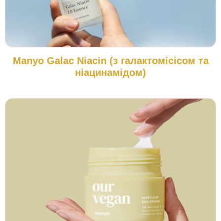
Manyo Galac Niacin (з галактомісісом та
ніацинамідом)