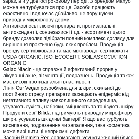
зараз, а й у довгостроковому періоді. З брендом Manyo
можна не турбуватися про це. Засоби працюють
ефективно і водночас дбайливо, не порушуючи
природну мікрофлору дерми.
Антивікові освітлюючі препарати, протизапальні,
антиоксидантії, сонцезахисні і т.д. - асортимент цього
бренду дозволяє підібрати повний комплекс догляду для
вирішення практично будь-яких проблем. Продукція
бренду сертифікована та має міжнародні сертифікати
USDA ORGANIC, ISO, ECOCERT, SOIL ASSOCIATION
ORGANIC.
Galac Niacin
- це справжній ефективний прорив у
лікуванні акне, пігментації, подразнень. Продукція також
має високі протизапальні властивості.
Лінія
Our Vegan
розроблена для шкіри, схильної до
постійного стресу, препарати захищають епідерміс від
негативного впливу навколишнього середовища,
усувають сухість, набряки, зміцнюють та тонізують шкіру.
Продукти серії
Bifida
підтримують природну мікрофлору
шкіри, усувають шкідливі бактерії. Якщо вас турбують
висипання, подразнення чи запалення, така косметика
може вирішити ці неприємні дефекти.
Засоби
Blemish Red
допомагають усунути жирний блиск,