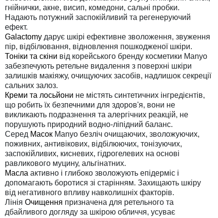
гнійнички, акне, висип, комедони, сальні пробки.
Надають потужний заспокійливий та регенеруючий
ефект.
Galactomy
дарує шкірі ефективне зволоження, звуження
пір, відбілювання, відновлення пошкодженої шкіри.
Тоніки та скіни
від корейського бренду косметики Manyo
забезпечують ретельне видалення з поверхні шкіри
залишків макіяжу, очищуючих засобів, надлишок секреції
сальних залоз.
Креми та лосьйони
не містять синтетичних інгредієнтів,
що робить їх безпечними для здоров'я, вони не
викликають подразнення та алергічних реакцій, не
порушують природний водно-ліпідний баланс.
Серед
Масок
Manyo безліч очищаючих, зволожуючих,
поживних, антивікових, відбілюючих, тонізуючих,
заспокійливих, кисневих, гідрогелевих на основі
равликового муцину, альгінатних.
Масла
активно і глибоко зволожують епідерміс і
допомагають боротися зі старінням. Захищають шкіру
від негативного впливу навколишніх факторів.
Лінія
Очищення
призначена для ретельного та
дбайливого догляду за шкірою обличчя, усуває