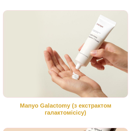
Manyo Galactomy (з екстрактом
галактомісісу)