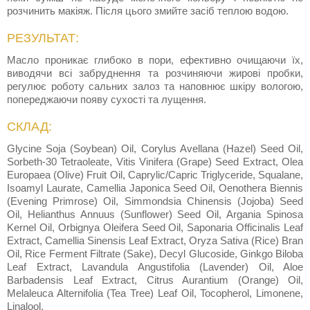
розчинить макіяж. Після цього змийте засіб теплою водою.
РЕЗУЛЬТАТ:
Масло проникає глибоко в пори, ефективно очищаючи їх,
виводячи всі забруднення та розчиняючи жирові пробки,
регулює роботу сальних залоз та наповнює шкіру вологою,
попереджаючи появу сухості та лущення.
СКЛАД:
Glycine Soja (Soybean) Oil, Corylus Avellana (Hazel) Seed Oil,
Sorbeth-30 Tetraoleate, Vitis Vinifera (Grape) Seed Extract, Olea
Europaea (Olive) Fruit Oil, Caprylic/Capric Triglyceride, Squalane,
Isoamyl Laurate, Camellia Japonica Seed Oil, Oenothera Biennis
(Evening Primrose) Oil, Simmondsia Chinensis (Jojoba) Seed
Oil, Helianthus Annuus (Sunflower) Seed Oil, Argania Spinosa
Kernel Oil, Orbignya Oleifera Seed Oil, Saponaria Officinalis Leaf
Extract, Camellia Sinensis Leaf Extract, Oryza Sativa (Rice) Bran
Oil, Rice Ferment Filtrate (Sake), Decyl Glucoside, Ginkgo Biloba
Leaf Extract, Lavandula Angustifolia (Lavender) Oil, Aloe
Barbadensis Leaf Extract, Citrus Aurantium (Orange) Oil,
Melaleuca Alternifolia (Tea Tree) Leaf Oil, Tocopherol, Limonene,
Linalool.