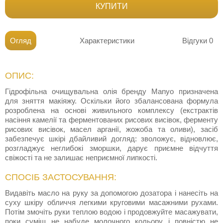
КУПИТИ
Огляд
Характеристики
Відгуки
0
ОПИС:
Гідрофільна очищувальна олія бренду Manyo призначена
для зняття макіяжу. Оскільки його збалансована формула
розроблена на основі живильного комплексу (екстрактів
насіння камелії та ферментованих рисових висівок, ферменту
рисових висівок, масел арганії, жожоба та оливи), засіб
забезпечує шкірі дбайливий догляд: зволожує, відновлює,
розгладжує неглибокі зморшки, дарує приємне відчуття
свіжості та не залишає неприємної липкості.
СПОСІБ ЗАСТОСУВАННЯ:
Видавіть масло на руку за допомогою дозатора і нанесіть на
суху шкіру обличчя легкими круговими масажними рухами.
Потім змочіть руки теплою водою і продовжуйте масажувати,
поки суміш не набуде молочного кольору і повністю не