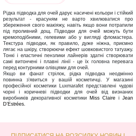
Рідка підводка для очей дарує насичені кольори і стійкий
результат - красуням не варто хвилюватися про
збереження свого макіяжу, навіть якщо вони потрапили
під проливний дощ. Підводки для очей можуть бути
кремоподібними, гелевими або у вигляді фломастера.
Текстура підводки, як правило, дуже ніжна, приємно
лягає на шкіру, створюючи ефект шовковистого татуажу.
Тонкі і еластичні пензлики лайнерів здатні створювати
самі витончені і плавні лінії - це їх головна перевага
перед контурними олівцями для очей.
Якщо ви фанат стрілок, рідка підводка неодмінно
повинна з'явиться у вашій косметичці. У магазині
професійної косметики Luxmarafet представлені чудові
чорні і коричневі підводки для очей від визнаних
виробників декоративної косметики
Miss Claire
і
Jean
D'Estrées
.
ПІДПИСАТИСЯ НА РОЗСИЛКУ НОВИН І