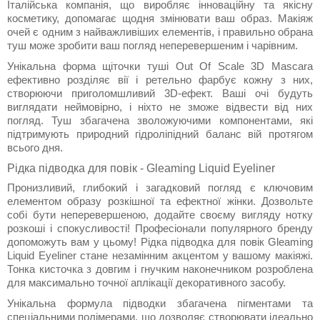
Італійська компанія, що виробляє інноваційну та якісну
косметику, допомагає щодня змінювати ваш образ. Макіяж
очей є одним з найважливіших елементів, і правильно обрана
туш може зробити ваш погляд неперевершеним і чарівним.
Унікальна форма щіточки туші Out Of Scale 3D Mascara
ефективно розділяє вії і ретельно фарбує кожну з них,
створюючи приголомшливий 3D-ефект. Ваші очі будуть
виглядати неймовірно, і ніхто не зможе відвести від них
погляд. Туш збагачена зволожуючими компонентами, які
підтримують природний гідроліпідний баланс вій протягом
всього дня.
Рідка підводка для повік - Gleaming Liquid Eyeliner
Пронизливий, глибокий і загадковий погляд є ключовим
елементом образу розкішної та ефектної жінки. Дозвольте
собі бути неперевершеною, додайте своєму вигляду нотку
розкоші і спокусливості! Професіонали популярного бренду
допоможуть вам у цьому! Рідка підводка для повік Gleaming
Liquid Eyeliner стане незамінним акцентом у вашому макіяжі.
Тонка кисточка з довгим і гнучким наконечником розроблена
для максимально точної аплікації декоративного засобу.
Унікальна формула підводки збагачена пігментами та
спеціальними полімерами, що дозволяє створювати ідеально