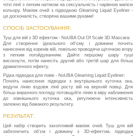
чіткі лінії з легким натяком на сексуальність і чарівною магією
кольору. Макіяж очей з підводкою Gleaming Liquid Eyeliner -
це досконалість, створена вашими руками!
СПОСІБ ЗАСТОСУВАННЯ:
Туш для вій з 3D ефектом - NoUBA Out Of Scale 3D Mascara:
Для створення ідеального об'єму і довжини почніть
нанесення від коренів вій, повільно проводячи щіточкою вгору
з легким погойдуванням. Дайте першому шару туші
висохнути, потім нанесіть другий або третій шар для більш
драматичного ефекту.
Рідка підводка для повік - NoUBA Gleaming Liquid Eyeliner:
Почніть нанесення підводки з внутрішнього куточка ока,
ведучи лінію вздовж лінії росту вій на верхній повіці. Для
більш виразного погляду потовщуйте лінію в міру наближення
до зовнішнього куточка ока, регулюючи інтенсивність
залежно від бажаного результату.
РЕЗУЛЬТАТ:
Цей набір створить захопливий макіяж очей. Туш для вій
забезпечить об'єм і довжину з 3D-ефектом, підводка