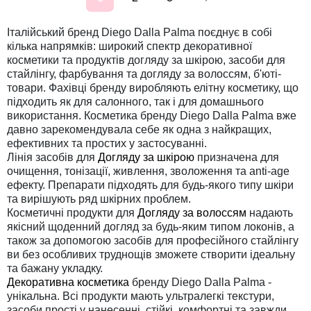
Італійський бренд Diego Dalla Palma поєднує в собі
кілька напрямків: широкий спектр декоративної
косметики та продуктів догляду за шкірою, засоби для
стайлінгу, фарбування та догляду за волоссям, б'юті-
товари. Фахівці бренду виробляють елітну косметику, що
підходить як для салонного, так і для домашнього
використання. Косметика бренду Diego Dalla Palma вже
давно зарекомендувала себе як одна з найкращих,
ефективних та простих у застосуванні.
Лінія засобів для
Догляду за шкірою
призначена для
очищення, тонізації, живлення, зволоження та anti-age
ефекту. Препарати підходять для будь-якого типу шкіри
та вирішують ряд шкірних проблем.
Косметичні продукти для
Догляду за волоссям
надають
якісний щоденний догляд за будь-яким типом локонів, а
також за допомогою засобів для професійного стайлінгу
ви без особливих труднощів зможете створити ідеальну
та бажану укладку.
Декоративна косметика
бренду Diego Dalla Palma -
унікальна. Всі продукти мають ультралегкі текстури,
засоби прості у нанесенні, стійкі, комфортні та завжди