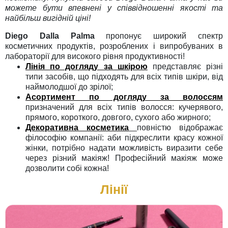
можете бути впевнені у співвідношенні якості та
найбільш вигідній ціні!
Diego Dalla Palma
пропонує широкий спектр
косметичних продуктів, розроблених і випробуваних в
лабораторії для високого рівня продуктивності!
Лінія по догляду за шкірою
представляє різні
типи засобів, що підходять для всіх типів шкіри, від
наймолодшої до зрілої;
Асортимент по догляду за волоссям
призначений для всіх типів волосся: кучерявого,
прямого, короткого, довгого, сухого або жирного;
Декоративна косметика
повністю відображає
філософію компанії: аби підкреслити красу кожної
жінки, потрібно надати можливість виразити себе
через різний макіяж! Професійний макіяж може
дозволити собі кожна!
Лінії