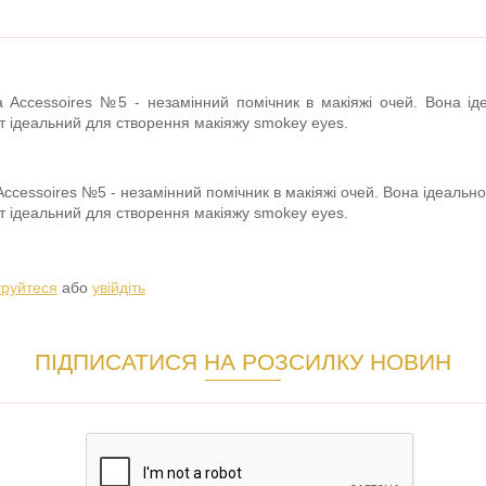
 Accessoires №5 - незамінний помічник в макіяжі очей. Вона іде
нт ідеальний для створення макіяжу smokey eyes.
ccessoires №5 - незамінний помічник в макіяжі очей. Вона ідеально 
нт ідеальний для створення макіяжу smokey eyes.
труйтеся
або
увійдіть
ПІДПИСАТИСЯ НА РОЗСИЛКУ НОВИН