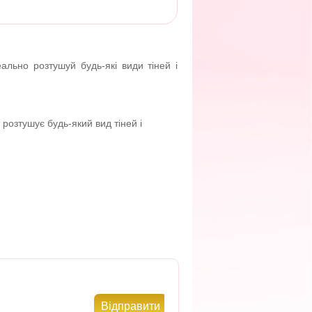
ально розтушуй будь-які види тіней і
розтушує будь-який вид тіней і