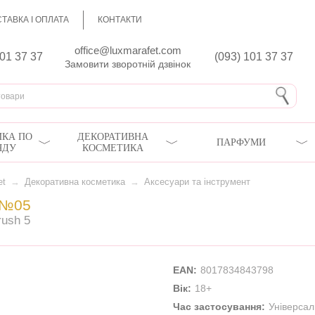
ТАВКА І ОПЛАТА
КОНТАКТИ
office@luxmarafet.com
801 37 37
(093) 101 37 37
Замовити зворотній дзвінок
КА ПО
ДЕКОРАТИВНА
ПАРФУМИ
ЯДУ
КОСМЕТИКА
et
→
Декоративна косметика
→
Аксесуари та інструмент
 №05
rush 5
EAN:
8017834843798
Вік:
18+
Час застосування:
Універса