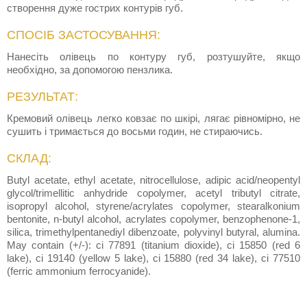
створення дуже гострих контурів губ.
СПОСІБ ЗАСТОСУВАННЯ:
Нанесіть олівець по контуру губ, розтушуйте, якщо
необхідно, за допомогою пензлика.
РЕЗУЛЬТАТ:
Кремовий олівець легко ковзає по шкірі, лягає рівномірно, не
сушить і тримається до восьми годин, не стираючись.
СКЛАД:
Butyl acetate, ethyl acetate, nitrocellulose, adipic acid/neopentyl
glycol/trimellitic anhydride copolymer, acetyl tributyl citrate,
isopropyl alcohol, styrene/acrylates copolymer, stearalkonium
bentonite, n-butyl alcohol, acrylates copolymer, benzophenone-1,
silica, trimethylpentanediyl dibenzoate, polyvinyl butyral, alumina.
May contain (+/-): ci 77891 (titanium dioxide), ci 15850 (red 6
lake), ci 19140 (yellow 5 lake), ci 15880 (red 34 lake), ci 77510
(ferric ammonium ferrocyanide).