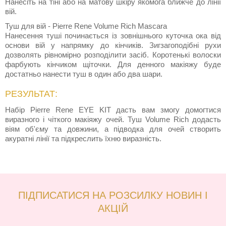
Нанесіть на тіні або на матову шкіру якомога ближче до лінії
вій.
Туш для вій - Pierre Rene Volume Rich Mascara
Нанесення туші починається із зовнішнього куточка ока від
основи вій у напрямку до кінчиків. Зигзагоподібні рухи
дозволять рівномірно розподілити засіб. Коротенькі волоски
фарбують кінчиком щіточки. Для денного макіяжу буде
достатньо нанести туш в один або два шари.
РЕЗУЛЬТАТ:
Набір Pierre Rene EYE KIT дасть вам змогу домогтися
виразного і чіткого макіяжу очей. Туш Volume Rich додасть
віям об'єму та довжини, а підводка для очей створить
акуратні лінії та підкреслить їхню виразність.
ПІДПИСАТИСЯ НА РОЗСИЛКУ НОВИН І
АКЦІЙ