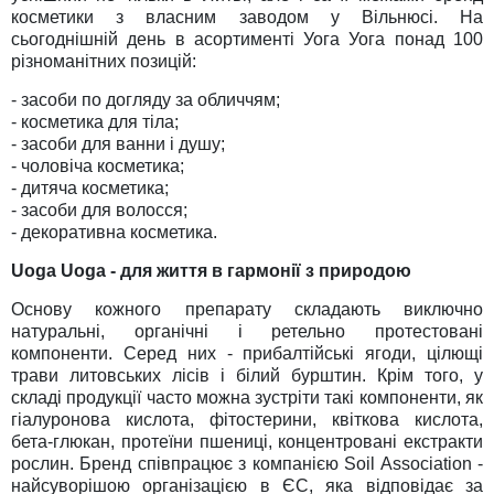
косметики з власним заводом у Вільнюсі. На
сьогоднішній день в асортименті Уога Уога понад 100
різноманітних позицій:
- засоби по догляду за обличчям;
- косметика для тіла;
- засоби для ванни і душу;
- чоловіча косметика;
- дитяча косметика;
- засоби для волосся;
- декоративна косметика.
Uoga Uoga - для життя в гармонії з природою
Основу кожного препарату складають виключно
натуральні, органічні і ретельно протестовані
компоненти. Серед них - прибалтійські ягоди, цілющі
трави литовських лісів і білий бурштин. Крім того, у
складі продукції часто можна зустріти такі компоненти, як
гіалуронова кислота, фітостерини, квіткова кислота,
бета-глюкан, протеїни пшениці, концентровані екстракти
рослин. Бренд співпрацює з компанією Soil Association -
найсуворішою організацією в ЄС, яка відповідає за