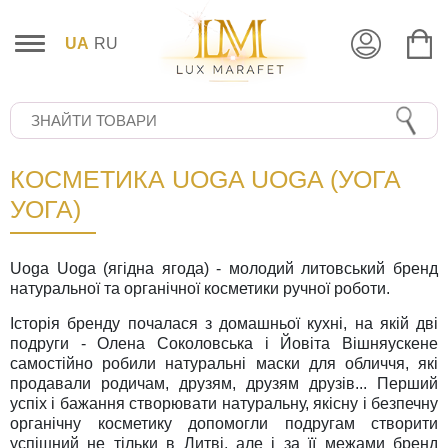
UA
RU
КОСМЕТИКА UOGA UOGA (УОГА
УОГА)
Uoga Uoga (ягідна ягода) - молодий литовський бренд
натуральної та органічної косметики ручної роботи.
Історія бренду почалася з домашньої кухні, на якій дві
подруги - Олена Соколовська і Йовіта Вішняускене
самостійно робили натуральні маски для обличчя, які
продавали родичам, друзям, друзям друзів... Перший
успіх і бажання створювати натуральну, якісну і безпечну
органічну косметику допомогли подругам створити
успішний не тільки в Литві, але і за її межами бренд