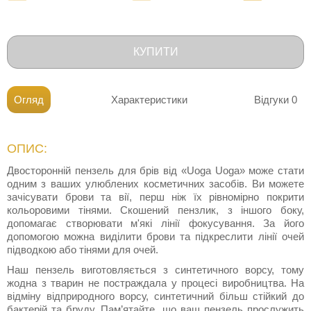
КУПИТИ
Огляд
Характеристики
Відгуки
0
ОПИС:
Двосторонній пензель для брів від «Uoga Uoga» може стати
одним з ваших улюблених косметичних засобів. Ви можете
зачісувати брови та вії, перш ніж їх рівномірно покрити
кольоровими тінями. Скошений пензлик, з іншого боку,
допомагає створювати м'які лінії фокусування. За його
допомогою можна виділити брови та підкреслити лінії очей
підводкою або тінями для очей.
Наш пензель виготовляється з синтетичного ворсу, тому
жодна з тварин не постраждала у процесі виробництва. На
відміну відприродного ворсу, синтетичний більш стійкий до
бактерій та бруду. Пам’ятайте, що ваш пензель прослужить