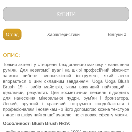
КУПИТИ
Огляд
Характеристики
Відгуки
0
ОПИС:
Тонкий акцент у створенні бездоганного макіяжу - нанесення
рум'ян. Для невагомої вуалі на шкірі професійний візажист
завжди вибере високоякісний інструмент, який легко
впорається з цим складним завданням. Uoga Uoga Blush
Brush 19 - вибір майстрів, яким важливий найкращий -
ідеальний, результат. Цей косметичний пензель підходить
для нанесення мінеральної пудри, рум'ян і бронзатора.
Легкий, зручний і красивий інструмент сподобається і
професіоналам і новачкам - з його допомогою кожна текстура
лягає на шкіру найтоншої вуаллю і не створює ефекту маски.
Особливості Blush Brush №19:
- робоча поверхня виготовлена з 100% синтетичного ворсу;