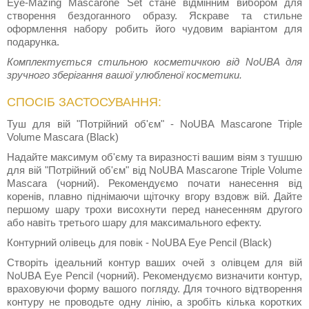
Eye-Mazing Mascarone Set стане відмінним вибором для
створення бездоганного образу. Яскраве та стильне
оформлення набору робить його чудовим варіантом для
подарунка.
Комплектується стильною косметичкою від NoUBA для
зручного зберігання вашої улюбленої косметики.
СПОСІБ ЗАСТОСУВАННЯ:
Туш для вій "Потрійний об'єм" - NoUBA Mascarone Triple
Volume Mascara (Black)
Надайте максимум об'єму та виразності вашим віям з тушшю
для вій "Потрійний об'єм" від NoUBA Mascarone Triple Volume
Mascara (чорний). Рекомендуємо почати нанесення від
коренів, плавно піднімаючи щіточку вгору вздовж вій. Дайте
першому шару трохи висохнути перед нанесенням другого
або навіть третього шару для максимального ефекту.
Контурний олівець для повік - NoUBA Eye Pencil (Black)
Створіть ідеальний контур ваших очей з олівцем для вій
NoUBA Eye Pencil (чорний). Рекомендуємо визначити контур,
враховуючи форму вашого погляду. Для точного відтворення
контуру не проводьте одну лінію, а зробіть кілька коротких