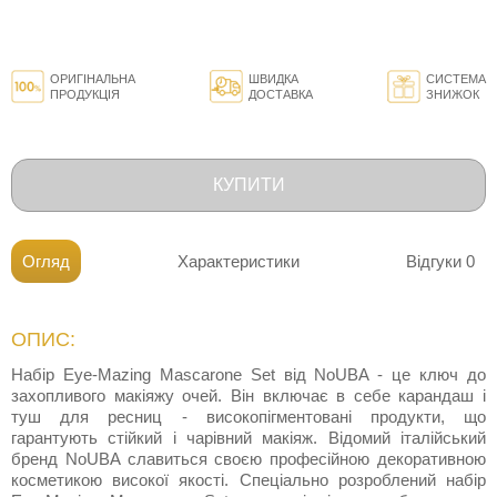
ОРИГІНАЛЬНА
ШВИДКА
СИСТЕМА
ПРОДУКЦІЯ
ДОСТАВКА
ЗНИЖОК
КУПИТИ
Огляд
Характеристики
Відгуки
0
ОПИС:
Набір Eye-Mazing Mascarone Set від NoUBA - це ключ до
захопливого макіяжу очей. Він включає в себе карандаш і
туш для ресниц - високопігментовані продукти, що
гарантують стійкий і чарівний макіяж. Відомий італійський
бренд NoUBA славиться своєю професійною декоративною
косметикою високої якості. Спеціально розроблений набір