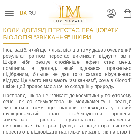
UA
RU
КОЛИ ДОГЛЯД ПЕРЕСТАЄ ПРАЦЮВАТИ:
БІОЛОГІЯ “ЗВИКАННЯ” ШКІРИ
Іноді засіб, який ще кілька місяців тому давав очевидний
результат, раптом перестає викликати відчуття змін.
Шкіра ніби реагує спокійніше, ефект стає менш
помітним, а догляд, який здавався правильно
підібраним, більше не дає того самого візуального
відгуку. Це часто називають “звиканням”, хоча в біології
шкіри цей процес має значно складнішу природу.
Насправді шкіра не “звикає” до косметики у побутовому
сенсі, як до стимулятора чи медикаменту. Її реакція
змінюється тому, що тканини переходять у новий
функціональний стан: стабілізуються процеси,
знижується рівень прихованого запалення,
вирівнюється бар’єрна функція, а рецепторні системи
перестають відповідати настільки виразно, як на старті.