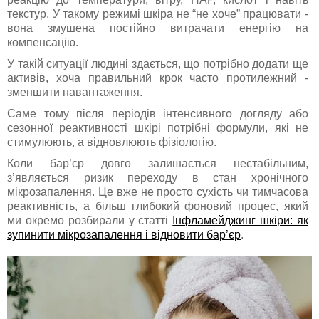
текстур. У такому режимі шкіра не “не хоче” працювати -
вона змушена постійно витрачати енергію на
компенсацію.
У такій ситуації людині здається, що потрібно додати ще
активів, хоча правильний крок часто протилежний -
зменшити навантаження.
Саме тому після періодів інтенсивного догляду або
сезонної реактивності шкірі потрібні формули, які не
стимулюють, а відновлюють фізіологію.
Коли бар’єр довго залишається нестабільним,
з’являється ризик переходу в стан хронічного
мікрозапалення. Це вже не просто сухість чи тимчасова
реактивність, а більш глибокий фоновий процес, який
ми окремо розбирали у статті
Інфламейджинг шкіри: як
зупинити мікрозапалення і відновити бар’єр
.