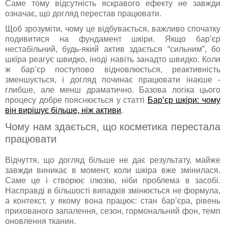
Саме тому відсутність яскравого ефекту не завжди
означає, що догляд перестав працювати.
Щоб зрозуміти, чому це відбувається, важливо спочатку
подивитися на фундамент шкіри. Якщо бар’єр
нестабільний, будь-який актив здається “сильним”, бо
шкіра реагує швидко, іноді навіть занадто швидко. Коли
ж бар’єр поступово відновлюється, реактивність
зменшується, і догляд починає працювати інакше -
глибше, але менш драматично. Базова логіка цього
процесу добре пояснюється у статті
Бар’єр шкіри: чому
він вирішує більше, ніж активи
.
Чому нам здається, що косметика перестала
працювати
Відчуття, що догляд більше не дає результату, майже
завжди виникає в момент, коли шкіра вже змінилася.
Саме це і створює ілюзію, ніби проблема в засобі.
Насправді в більшості випадків змінюється не формула,
а контекст, у якому вона працює: стан бар’єра, рівень
прихованого запалення, сезон, гормональний фон, темп
оновлення тканин.