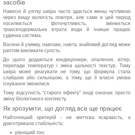
засобів
Навесні й улітку шкіра часто здається менш чутливою
через вищу вологість повітря, але саме в цей період
посилюється фоточутливість, змінюється
трансепідермальна втрата води й інакше працює
судинна система.
Восени й узимку, навпаки, навіть знайомий догляд може
раптом викликати сухість.
До цього додаються кондиціонери, опалення, вітер,
перепади температур і зміна щільності текстур. Тому
шкіра може реагувати не тому, що формула стала
слабшою або сильнішою, а тому, що її власні умови
існування змінилися.
Тому відсутність “старого ефекту” іноді означає просто
зміну біологічного контексту.
Як зрозуміти, що догляд все ще працює
Найточніший критерій - не миттєва яскравість, а
довготривала стабільність:
рівніший тон;