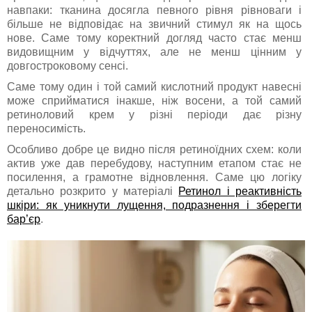
навпаки: тканина досягла певного рівня рівноваги і
більше не відповідає на звичний стимул як на щось
нове. Саме тому коректний догляд часто стає менш
видовищним у відчуттях, але не менш цінним у
довгостроковому сенсі.
Саме тому один і той самий кислотний продукт навесні
може сприйматися інакше, ніж восени, а той самий
ретиноловий крем у різні періоди дає різну
переносимість.
Особливо добре це видно після ретиноїдних схем: коли
актив уже дав перебудову, наступним етапом стає не
посилення, а грамотне відновлення. Саме цю логіку
детально розкрито у матеріалі
Ретинол і реактивність
шкіри: як уникнути лущення, подразнення і зберегти
бар’єр
.