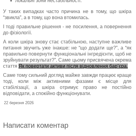
локальні зони нестабільності.
У таких випадках часто причина не в тому, що шкіра
“звикла”, а в тому, що вона втомилась.
І тоді правильне рішення - не посилення, а повернення
до фізіології.
А коли шкіра знову стає стабільною, наступне важливе
питання звучить уже інакше: не “що додати ще?”, а “як
правильно повернути функціональні інгредієнти, щоб не
зруйнувати результат?”. Саме цьому присвячена окрема
стаття
Як повертати активи після відновлення бар’єра.
Саме тому сильний догляд майже завжди працює краще
тоді, коли між активними фазами є місце для
стабілізації, а шкіра отримує право не постійно
відповідати, а спокійно функціонувати.
22 березня 2026
Написати коментар