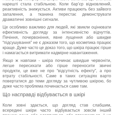
нарешті стала стабільною. Коли бар’єр відновлений,
реактивність знижується. Активи працюють без зайвого
запалення, а тканина перестає демонструвати
драматичні зовнішні сигнали.
Це особливо важливо для людей, які звикли оцінювати
ефективність догляду за інтенсивністю відчуттів.
Печіння, почервоніння, явне лущення або швидке
“підсушування” не є доказом того, що косметика працює
краще. Дуже часто це доказ того, що шкіра працює гірше
і намагається витримати надмірне навантаження.
Якщо ж навпаки - шкіра починає швидше червоніти,
легше пересихати або гірше переносити звичні
продукти, це вже не про “відсутність ефекту”, а про
втрату стабільності. Саме в таких ситуаціях варто
повертатися до теми догляду за чутливою шкірою, бо
дуже часто проблема починається саме там.
Що насправді відбувається в шкірі
Коли зовні здається, що догляд став слабшим,
всередині шкіри часто відбувається зовсім інший