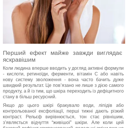
Перший ефект майже завжди виглядає
яскравішим
Коли людина вперше вводить у догляд активні формули
- кислоти, ретиноїди, ферменти, вітамін С або навіть
нову систему зволоження - вона часто бачить дуже
швидкий результат. Це пов’язано не лише з дією самого
продукту, а й із тим, що шкіра переходить із дефіцитного
стану в більш ресурсний.
Якщо до цього шкірі бракувало води, ліпідів або
контрольованої ексфоліації, перші тижні дають різкий
контраст. Рельєф вирівнюється, тон стає рівнішим,
з’являється відчуття “живішої” шкіри. Але коли цей