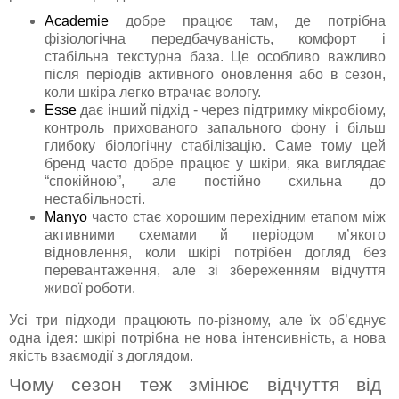
Academie
добре працює там, де потрібна
фізіологічна передбачуваність, комфорт і
стабільна текстурна база. Це особливо важливо
після періодів активного оновлення або в сезон,
коли шкіра легко втрачає вологу.
Esse
дає інший підхід - через підтримку мікробіому,
контроль прихованого запального фону і більш
глибоку біологічну стабілізацію. Саме тому цей
бренд часто добре працює у шкіри, яка виглядає
“спокійною”, але постійно схильна до
нестабільності.
Manyo
часто стає хорошим перехідним етапом між
активними схемами й періодом м’якого
відновлення, коли шкірі потрібен догляд без
перевантаження, але зі збереженням відчуття
живої роботи.
Усі три підходи працюють по-різному, але їх об’єднує
одна ідея: шкірі потрібна не нова інтенсивність, а нова
якість взаємодії з доглядом.
Чому сезон теж змінює відчуття від