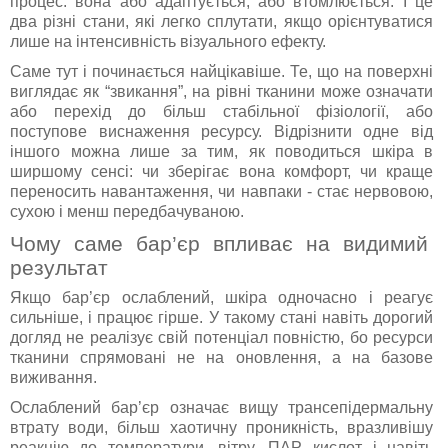
процес: вона або адаптується, або втомлюється. І це
два різні стани, які легко сплутати, якщо орієнтуватися
лише на інтенсивність візуального ефекту.
Саме тут і починається найцікавіше. Те, що на поверхні
виглядає як “звикання”, на рівні тканини може означати
або перехід до більш стабільної фізіології, або
поступове виснаження ресурсу. Відрізнити одне від
іншого можна лише за тим, як поводиться шкіра в
ширшому сенсі: чи зберігає вона комфорт, чи краще
переносить навантаження, чи навпаки - стає нервовою,
сухою і менш передбачуваною.
Чому саме бар’єр впливає на видимий
результат
Якщо бар’єр ослаблений, шкіра одночасно і реагує
сильніше, і працює гірше. У такому стані навіть дорогий
догляд не реалізує свій потенціал повністю, бо ресурси
тканини спрямовані не на оновлення, а на базове
виживання.
Ослаблений бар’єр означає вищу трансепідермальну
втрату води, більш хаотичну проникність, вразливішу
реакцію до температури, вітру, ПАР, кислот і навіть