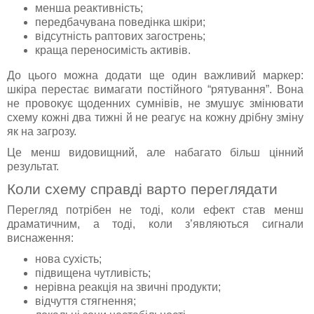
менша реактивність;
передбачувана поведінка шкіри;
відсутність раптових загострень;
краща переносимість активів.
До цього можна додати ще один важливий маркер:
шкіра перестає вимагати постійного “рятування”. Вона
не провокує щоденних сумнівів, не змушує змінювати
схему кожні два тижні й не реагує на кожну дрібну зміну
як на загрозу.
Це менш видовищний, але набагато більш цінний
результат.
Коли схему справді варто переглядати
Перегляд потрібен не тоді, коли ефект став менш
драматичним, а тоді, коли з’являються сигнали
виснаження:
нова сухість;
підвищена чутливість;
нерівна реакція на звичні продукти;
відчуття стягнення;