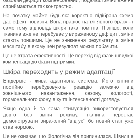
базовий дефіцит компенсований, подальші зміни вже не
сприймаються так контрастно.
На початку майже будь-яка коректно підібрана схема
дає ефект новизни. Вона працює на тлі явного браку - і
саме тому відповідь шкіри така помітна. Пізніше, коли
тканина вже не перебуває у вираженому дефіциті, зміни
стають тоншими. Це не зникнення результату, а зміна
масштабу, в якому цей результат можна побачити.
Це не втрата ефективності. Це перехід від фази швидкої
компенсації до фази підтримки.
Шкіра переходить у режим адаптації
Епідерміс - жива адаптивна система. Його клітини
постійно перебудовують реакцію залежно від
зовнішнього навантаження, сезону, вологості,
гормонального фону, віку та інтенсивності догляду.
Якщо одна й та сама стимуляція використовується
довго без зміни режиму, тканина перестає
демонструвати виражений “відгук”, бо новий стан уже
став нормою.
Це не означає, що біологічна дія припинилася. Швидше