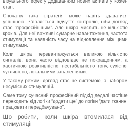
візуального ефекту додаванням нових активів у кожен
етап.
Спочатку така стратегія може навіть здаватися
успішною. З’являється відчуття контролю, ніби догляд
стає “професійнішим”. Але шкіра мислить не кількістю
кроків. Для неї важливі сумарне навантаження, частота
стимуляції та наявність часу на відновлення між цими
стимулами.
Коли шкіра перевантажується великою кількістю
сигналів, вона часто відповідає не покращенням, а
хаотичною реактивністю: нестабільністю тону, сухістю,
чутливістю, локальними запаленнями.
У такому режимі догляд стає не системою, а набором
несумісних стимуляцій.
Саме тому сучасний професійний підхід дедалі частіше
переходить від логіки “додати ще” до логіки “дати тканині
працювати передбачувано”.
Що робити, коли шкіра втомилася від
стимуляції