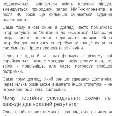
подовжується, змінюється якість власних ліпідів,
зменшується природний запас NMF-компонентів, а
після 40 років ще сильніше змінюється судинна
реактивність.
Саме тому вікові зміни в догляді часто помилково
інтерпретують як “звикання до косметики”. Насправді
шкіра просто перестає відповідати швидко. Вона
потребує довшого часу на перебудову, краще реагує на
системність і гірше переносить різкі зміни.
Через це одна й та сама формула в різному віці
сприймається інакше: молодша шкіра реагує швидше,
зріла - повільніше, але часто потребує глибшої
підтримки.
Саме тому догляд, який раніше здавався достатнім,
через кілька років може вимагати іншої структури - не
агресивнішої, а більш системної.
Чому постійне ускладнення схеми не
завжди дає кращий результат
Одна з найчастіших помилок - відповідати на зниження