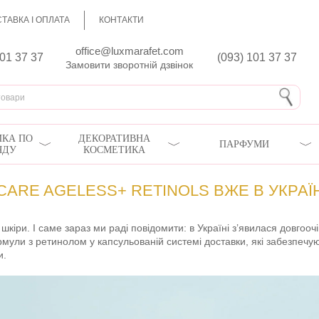
ТАВКА І ОПЛАТА
КОНТАКТИ
office@luxmarafet.com
801 37 37
(093) 101 37 37
Замовити зворотній дзвінок
КА ПО
ДЕКОРАТИВНА
ПАРФУМИ
ЯДУ
КОСМЕТИКА
CARE AGELESS+ RETINOLS ВЖЕ В УКРАЇН
кіри. І саме зараз ми раді повідомити: в Україні з’явилася довгоочі
рмули з ретинолом у капсульованій системі доставки, які забезпечу
и.