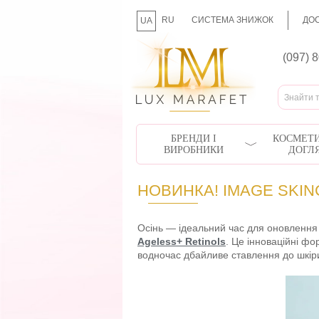
RU
СИСТЕМА ЗНИЖОК
ДОС
UA
(097) 
БРЕНДИ І
КОСМЕТИ
ВИРОБНИКИ
ДОГЛ
НОВИНКА! IMAGE SKIN
Осінь — ідеальний час для оновлення ш
Ageless+ Retinols
. Це інноваційні фо
водночас дбайливе ставлення до шкір