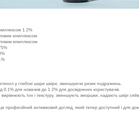
комплексом 1.2%
оловим комплексом
оловим комплексом
.75%
.3%
.1%
тинол у глибокі шари шкіри, зменшуючи ризик подразнень.
ід 0.1% для новачків до 1.2% для досвідчених користувачів.
ирівнюють тон і текстуру, зменшують зморшки, надають шкірі сяйв
е професійний антивіковий догляд, який тепер доступний і для до