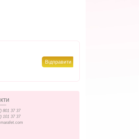
КТИ
) 801 37 37
) 101 37 37
xmarafet.com