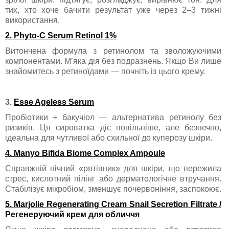
тих, хто хоче бачити результат уже через 2–3 тижні
використання.
2. Phyto-C Serum Retinol 1%
Витончена формула з ретинолом та зволожуючими
компонентами. М’яка дія без подразнень. Якщо Ви лише
знайомитесь з ретиноїдами — почніть із цього крему.
3.
Esse Ageless Serum
Пробіотики + бакучіол — альтернатива ретинолу без
ризиків. Ця сироватка діє повільніше, але безпечно,
ідеальна для чутливої або схильної до куперозу шкіри.
4. Manyo Bifida Biome Complex Ampoule
Справжній нічний «рятівник» для шкіри, що пережила
стрес, кислотний пілінг або дерматологічне втручання.
Стабілізує мікробіом, зменшує почервоніння, заспокоює.
5. Marjolie Regenerating Cream Snail Secretion Filtrate /
Регенеруючий крем для обличчя