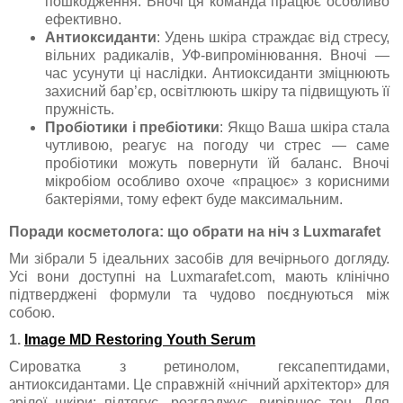
пошкодження. Вночі ця команда працює особливо
ефективно.
Антиоксиданти
: Удень шкіра страждає від стресу,
вільних радикалів, УФ-випромінювання. Вночі —
час усунути ці наслідки. Антиоксиданти зміцнюють
захисний бар’єр, освітлюють шкіру та підвищують її
пружність.
Пробіотики і пребіотики
: Якщо Ваша шкіра стала
чутливою, реагує на погоду чи стрес — саме
пробіотики можуть повернути їй баланс. Вночі
мікробіом особливо охоче «працює» з корисними
бактеріями, тому ефект буде максимальним.
Поради косметолога: що обрати на ніч з Luxmarafet
Ми зібрали 5 ідеальних засобів для вечірнього догляду.
Усі вони доступні на Luxmarafet.com, мають клінічно
підтверджені формули та чудово поєднуються між
собою.
1.
Image MD Restoring Youth Serum
Сироватка з ретинолом, гексапептидами,
антиоксидантами. Це справжній «нічний архітектор» для
зрілої шкіри: підтягує, розгладжує, вирівнює тон. Для