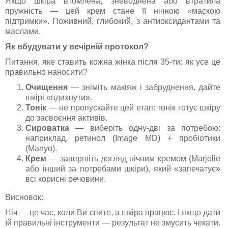
Якщо шкіра втомлена, зневоднена або втратила
пружність — цей крем стане її нічною «маскою
підтримки». Поживний, глибокий, з антиоксидантами та
маслами.
Як вбудувати у вечірній протокол?
Питання, яке ставить кожна жінка після 35-ти: як усе це
правильно наносити?
Очищення
— зніміть макіяж і забруднення, дайте
шкірі «вдихнути».
Тонік
— не пропускайте цей етап: тонік готує шкіру
до засвоєння активів.
Сироватка
— виберіть одну-дві за потребою:
наприклад, ретинол (Image MD) + пробіотики
(Manyo).
Крем
— завершіть догляд нічним кремом (Marjolie
або інший за потребами шкіри), який «запечатує»
всі корисні речовини.
Висновок:
Ніч — це час, коли Ви спите, а шкіра працює. І якщо дати
їй правильні інструменти — результат не змусить чекати.