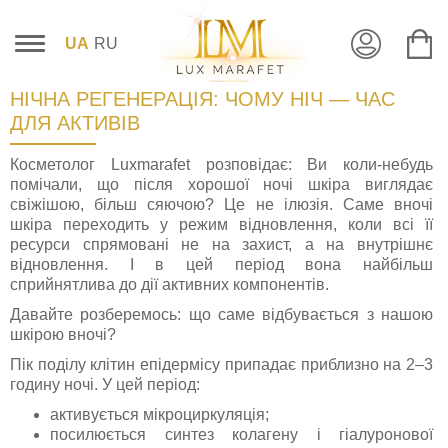
UA
RU
НІЧНА РЕГЕНЕРАЦІЯ: ЧОМУ НІЧ — ЧАС
ДЛЯ АКТИВІВ
Косметолог Luxmarafet розповідає: Ви коли-небудь
помічали, що після хорошої ночі шкіра виглядає
свіжішою, більш сяючою? Це не ілюзія. Саме вночі
шкіра переходить у режим відновлення, коли всі її
ресурси спрямовані не на захист, а на внутрішнє
відновлення. І в цей період вона найбільш
сприйнятлива до дії активних компонентів.
Давайте розберемось: що саме відбувається з нашою
шкірою вночі?
Пік поділу клітин епідермісу припадає приблизно на 2–3
годину ночі. У цей період:
активується мікроциркуляція;
посилюється синтез колагену і гіалуронової