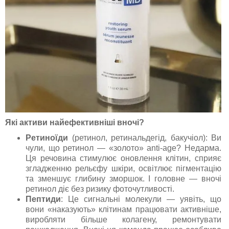
Які активи найефективніші вночі?
Ретиноїди
(ретинол, ретинальдегід, бакучіол): Ви
чули, що ретинол — «золото» anti-age? Недарма.
Ця речовина стимулює оновлення клітин, сприяє
згладженню рельєфу шкіри, освітлює пігментацію
та зменшує глибину зморшок. І головне — вночі
ретинол діє без ризику фоточутливості.
Пептиди
: Це сигнальні молекули — уявіть, що
вони «наказують» клітинам працювати активніше,
виробляти більше колагену, ремонтувати