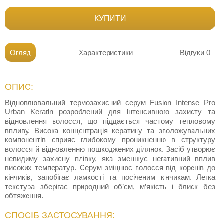
КУПИТИ
Огляд
Характеристики
Відгуки
0
ОПИС:
Відновлювальний термозахисний серум Fusion Intense Pro
Urban Keratin розроблений для інтенсивного захисту та
відновлення волосся, що піддається частому тепловому
впливу. Висока концентрація кератину та зволожувальних
компонентів сприяє глибокому проникненню в структуру
волосся й відновленню пошкоджених ділянок. Засіб утворює
невидиму захисну плівку, яка зменшує негативний вплив
високих температур. Серум зміцнює волосся від коренів до
кінчиків, запобігає ламкості та посіченим кінчикам. Легка
текстура зберігає природний об’єм, м’якість і блиск без
обтяження.
СПОСІБ ЗАСТОСУВАННЯ: