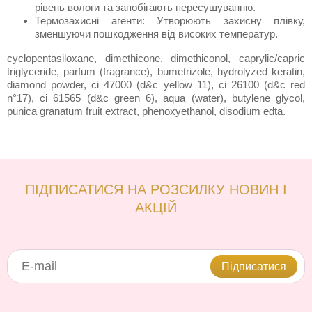
рівень вологи та запобігають пересушуванню.
Термозахисні агенти: Утворюють захисну плівку,
зменшуючи пошкодження від високих температур.
cyclopentasiloxane, dimethicone, dimethiconol, caprylic/capric
triglyceride, parfum (fragrance), bumetrizole, hydrolyzed keratin,
diamond powder, ci 47000 (d&c yellow 11), ci 26100 (d&c red
n°17), ci 61565 (d&c green 6), aqua (water), butylene glycol,
punica granatum fruit extract, phenoxyethanol, disodium edta.
ПІДПИСАТИСЯ НА РОЗСИЛКУ НОВИН І
АКЦІЙ
Підписатися