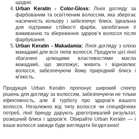
щодня.
Urban Keratin - Color-Gloss:
Лінія догляду за
фарбованим та освітленим волоссям, яка зберігає
насиченість кольору і забезпечує блиск. Ідеальна
для підтримки стійкості фарби, запобігання її
вимиванню та збереження здоров’я волосся після
фарбування.
Urban Keratin - Makadamia:
Лінія догляду з олією
макадамії для всіх типів волосся. Продукти цієї лінії
збагачені цілющими властивостями масла
макадамії, що зволожує, живить і відновлює
волосся, забезпечуючи йому природний блиск і
м'якість.
Продукція Urban Keratin пропонує широкий спектр
рішень для догляду за волоссям, забезпечуючи не тільки
ефективність, але й турботу про здоров'я вашого
волосся. Незалежно від типу волосся чи специфічних
потреб, лінії бренду дарують довготривалий результат,
розкішний блиск і здоров'я. Обирайте Urban Keratin — і
ваше волосся завжди буде виглядати бездоганно!