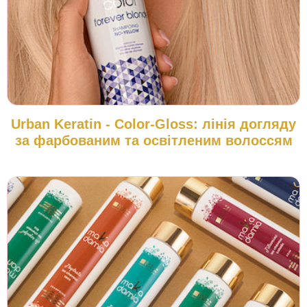
Urban Keratin - Color-Gloss: лінія догляду
за фарбованим та освітленим волоссям