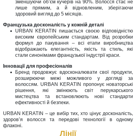
зменшуючи об’єм кучерів на 90%. Волосся стає не
лише прямим, а й відновленим, зберігаючи
здоровий вигляд до 5 місяців.
Французька досконалість у кожній деталі
URBAN KERATIN пишається своєю відповідністю
високим європейським стандартам. Від розробки
формул до пакування – всі етапи виробництва
відображають елегантність, якість та стиль, які
стали синонімами французької індустрії краси.
Інновації для професіоналів
Бренд продовжує вдосконалювати свої продукти,
розширюючи межі можливого у догляді за
волоссям. URBAN KERATIN пропонує новаторські
рішення, які змінюють світ перукарського
мистецтва та встановлюють нові стандарти
ефективності й безпеки.
URBAN KERATIN – це вибір тих, хто цінує досконалість,
здоров’я волосся та передові технології в одному
флаконі.
Лінії