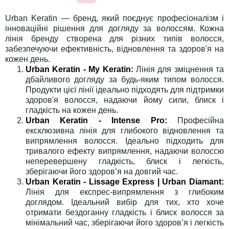
Urban Keratin — бренд, який поєднує професіоналізм і
інноваційні рішення для догляду за волоссям. Кожна
лінія бренду створена для різних типів волосся,
забезпечуючи ефективність, відновлення та здоров'я на
кожен день.
Urban Keratin - My Keratin:
Лінія для зміцнення та
дбайливого догляду за будь-яким типом волосся.
Продукти цієї лінії ідеально підходять для підтримки
здоров'я волосся, надаючи йому сили, блиск і
гладкість на кожен день.
Urban Keratin - Intense Pro:
Професійна
ексклюзивна лінія для глибокого відновлення та
випрямлення волосся. Ідеально підходить для
тривалого ефекту випрямлення, надаючи волоссю
неперевершену гладкість, блиск і легкість,
зберігаючи його здоров’я на довгий час.
Urban Keratin - Lissage Express | Urban Diamant:
Лінія для експрес-випрямлення з глибоким
доглядом. Ідеальний вибір для тих, хто хоче
отримати бездоганну гладкість і блиск волосся за
мінімальний час, зберігаючи його здоров’я і легкість