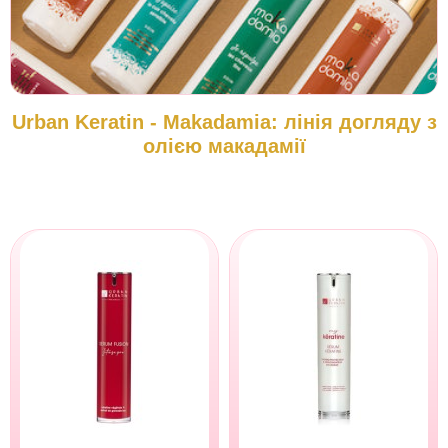
Urban Keratin - Makadamia: лінія догляду з
олією макадамії