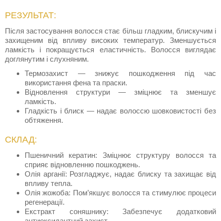
РЕЗУЛЬТАТ:
Після застосування волосся стає більш гладким, блискучим і
захищеним від впливу високих температур. Зменшується
ламкість і покращується еластичність. Волосся виглядає
доглянутим і слухняним.
Термозахист — знижує пошкодження під час
використання фена та праски.
Відновлення структури — зміцнює та зменшує
ламкість.
Гладкість і блиск — надає волоссю шовковистості без
обтяження.
СКЛАД:
Пшеничний кератин: Зміцнює структуру волосся та
сприяє відновленню пошкоджень.
Олія арганії: Розгладжує, надає блиску та захищає від
впливу тепла.
Олія жожоба: Пом’якшує волосся та стимулює процеси
регенерації.
Екстракт соняшнику: Забезпечує додатковий
антиоксидантний захист.