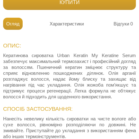
КУПИТИ
Огляд
Характеристики
Відгуки
0
ОПИС:
Кератинова сироватка Urban Keratin My Keratine Serum
забезпечує максимальний термозахист і професійний догляд
за волоссям. Пшеничний кератин зміцнює структуру та
сприяє відновленню пошкоджених ділянок. Олія арганії
розгладжує волосся, надає йому блиску та захищає від
нагрівання під час укладання. Олія жожоба пом’якшує та
підтримує процеси регенерації. Легка формула не обтяжує
волосся й підходить для щоденного використання.
СПОСІБ ЗАСТОСУВАННЯ:
Нанесіть невелику кількість сироватки на чисте вологе або
сухе волосся, рівномірно розподіляючи по довжині. Не
змивайте. Приступайте до укладання з використанням фена
або інших термоінструментів.