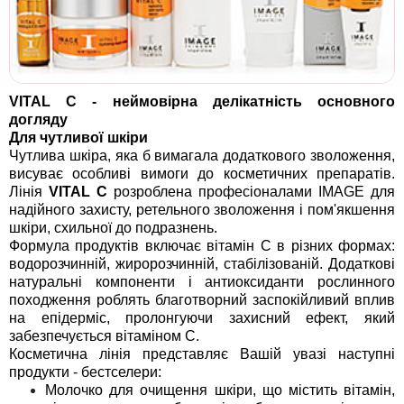
VITAL C - неймовірна делікатність основного
догляду
Для чутливої шкіри
Чутлива шкіра, яка б вимагала додаткового зволоження,
висуває особливі вимоги до косметичних препаратів.
Лінія
VITAL C
розроблена професіоналами
IMAGE
для
надійного захисту, ретельного зволоження і пом'якшення
шкіри, схильної до подразнень.
Формула продуктів включає вітамін С в різних формах:
водорозчинній, жиророзчинній, стабілізованій. Додаткові
натуральні компоненти і антиоксиданти рослинного
походження роблять благотворний заспокійливий вплив
на епідерміс, пролонгуючи захисний ефект, який
забезпечується вітаміном С.
Косметична лінія представляє Вашій увазі наступні
продукти - бестселери:
Молочко для очищення шкіри
, що містить вітамін,