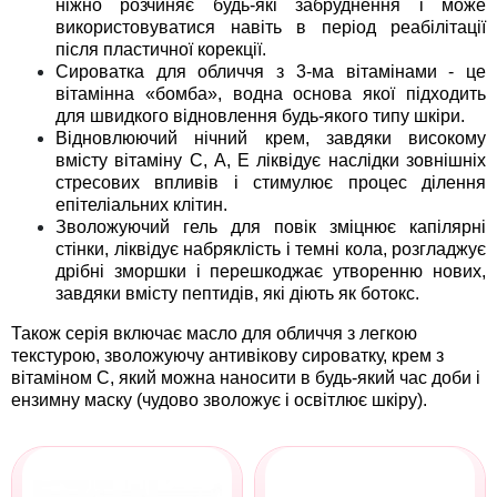
ніжно розчиняє будь-які забруднення і може
використовуватися навіть в період реабілітації
після пластичної корекції.
Сироватка для обличчя
з 3-ма вітамінами - це
вітамінна «бомба», водна основа якої підходить
для швидкого відновлення будь-якого типу шкіри.
Відновлюючий нічний крем
, завдяки високому
вмісту вітаміну С, А, Е ліквідує наслідки зовнішніх
стресових впливів і стимулює процес ділення
епітеліальних клітин.
Зволожуючий гель для повік
зміцнює капілярні
стінки, ліквідує набряклість і темні кола, розгладжує
дрібні зморшки і перешкоджає утворенню нових,
завдяки вмісту пептидів, які діють як ботокс.
Також серія включає
масло для обличчя з легкою
текстурою
,
зволожуючу антивікову сироватку
,
крем з
вітаміном С
, який можна наносити в будь-який час доби і
ензимну маску
(чудово зволожує і освітлює шкіру).