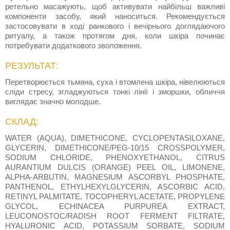
ретельно масажують, щоб активувати найбільш важливі
компоненти засобу, який наноситься. Рекомендується
застосовувати в ході ранкового і вечірнього доглядаючого
ритуалу, а також протягом дня, коли шкіра починає
потребувати додаткового зволоження.
РЕЗУЛЬТАТ:
Перетворюється тьмяна, суха і втомлена шкіра, нівелюються
сліди стресу, згладжуються тонкі лінії і зморшки, обличчя
виглядає значно молодше.
СКЛАД:
WATER (AQUA), DIMETHICONE, CYCLOPENTASILOXANE,
GLYCERIN, DIMETHICONE/PEG-10/15 CROSSPOLYMER,
SODIUM CHLORIDE, PHENOXYETHANOL, CITRUS
AURANTIUM DULCIS (ORANGE) PEEL OIL, LIMONENE,
ALPHA-ARBUTIN, MAGNESIUM ASCORBYL PHOSPHATE,
PANTHENOL, ETHYLHEXYLGLYCERIN, ASCORBIC ACID,
RETINYL PALMITATE, TOCOPHERYL ACETATE, PROPYLENE
GLYCOL, ECHINACEA PURPUREA EXTRACT,
LEUCONOSTOC/RADISH ROOT FERMENT FILTRATE,
HYALURONIC ACID, POTASSIUM SORBATE, SODIUM