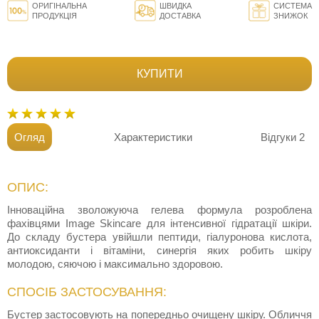
ОРИГІНАЛЬНА
ШВИДКА
СИСТЕМА
ПРОДУКЦІЯ
ДОСТАВКА
ЗНИЖОК
КУПИТИ
Огляд
Характеристики
Відгуки
2
ОПИС:
Інноваційна зволожуюча гелева формула розроблена
фахівцями Image Skincare для інтенсивної гідратації шкіри.
До складу бустера увійшли пептиди, гіалуронова кислота,
антиоксиданти і вітаміни, синергія яких робить шкіру
молодою, сяючою і максимально здоровою.
СПОСІБ ЗАСТОСУВАННЯ:
Бустер застосовують на попередньо очищену шкіру. Обличчя