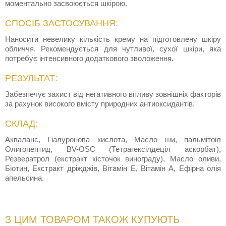
моментально засвоюється шкірою.
СПОСІБ ЗАСТОСУВАННЯ:
Наносити невелику кількість крему на підготовлену шкіру
обличчя. Рекомендується для чутливої, сухої шкіри, яка
потребує інтенсивного додаткового зволоження.
РЕЗУЛЬТАТ:
Забезпечує захист від негативного впливу зовнішніх факторів
за рахунок високого вмісту природних антиоксидантів.
СКЛАД:
Акваланс, Гіалуронова кислота, Масло ши, пальмітоіл
Олигопептид, BV-OSC (Тетрагексілдеціл аскорбат),
Резвератрол (екстракт кісточок винограду), Масло оливи,
Біотин, Екстракт дріжджів, Вітамін Е, Вітамін А, Ефірна олія
апельсина.
З ЦИМ ТОВАРОМ ТАКОЖ КУПУЮТЬ