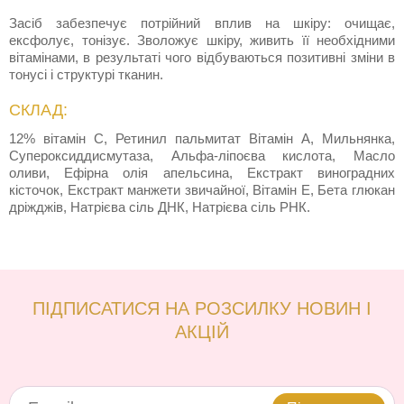
Засіб забезпечує потрійний вплив на шкіру: очищає,
ексфолує, тонізує. Зволожує шкіру, живить її необхідними
вітамінами, в результаті чого відбуваються позитивні зміни в
тонусі і структурі тканин.
СКЛАД:
12% вітамін С, Ретинил пальмитат Вітамін А, Мильнянка,
Супероксиддисмутаза, Альфа-ліпоєва кислота, Масло
оливи, Ефірна олія апельсина, Екстракт виноградних
кісточок, Екстракт манжети звичайної, Вітамін Е, Бета глюкан
дріжджів, Натрієва сіль ДНК, Натрієва сіль РНК.
ПІДПИСАТИСЯ НА РОЗСИЛКУ НОВИН І
АКЦІЙ