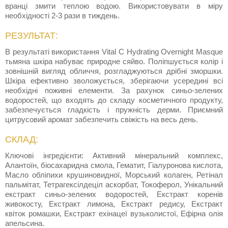
вранці змити теплою водою. Використовувати в міру
необхідності 2-3 рази в тиждень.
РЕЗУЛЬТАТ:
В результаті використання Vital C Hydrating Overnight Masque
тьмяна шкіра набуває природне сяйво. Поліпшується колір і
зовнішній вигляд обличчя, розгладжуються дрібні зморшки.
Шкіра ефективно зволожується, зберігаючи усередині всі
необхідні поживні елементи. За рахунок синьо-зелених
водоростей, що входять до складу косметичного продукту,
забезпечується гладкість і пружність дерми. Приємний
цитрусовий аромат забезпечить свіжість на весь день.
СКЛАД:
Ключові інгредієнти: Активний мінеральний комплекс,
Алантоїн, біосахаридна смола, Гематит, Гіалуронова кислота,
Масло обліпихи крушиновидної, Морський колаген, Ретінал
пальмітат, Тетрагексілдеціл аскорбат, Токоферол, Унікальний
екстракт синьо-зелених водоростей, Екстракт коренів
живокосту, Екстракт лимона, Екстракт редису, Екстракт
квіток ромашки, Екстракт ехінацеї вузьколистої, Ефірна олія
апельсина.