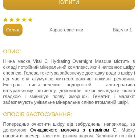
КУПИТИ
Огляд
Характеристики
Відгуки
1
ОПИС:
Нічна маска Vital C Hydrating Overnight Masque містить в
складі потрійний мінеральний комплекс, який наповнює шкіру
енергією. Гелева текстура забезпечує доставку води в шкіру і
під час сну акумулює життєво важливі поживні речовини.
Екстракт синьо-зелених водоростей - альтернатива
натуральному ретинолу, допомагає шкірі виглядати більш
гладкою і зменшує появу зморшок. Гематит і малахіт
забезпечують унікальне мінеральне сяйво втомленій шкірі.
СПОСІБ ЗАСТОСУВАННЯ:
Попередньо очистити шкіру від забруднень, наприклад, за
допомогою
Очищаючого молочка з вітаміном С
. Маску
наносити ввечері товстим, рівним шаром. Залишити на ніч і