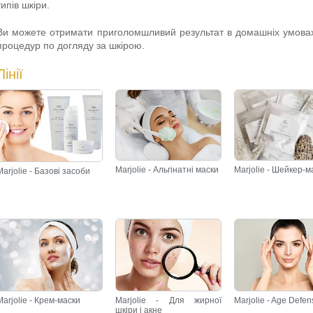
типів шкіри.
Ви можете отримати приголомшливий результат в домашніх умовах
процедур по догляду за шкірою.
Лінії
Marjolie - Шейкер-м
Marjolie - Альгінатні маски
Marjolie - Базові засоби
Marjolie - Крем-маски
Marjolie - Для жирної
Marjolie - Age Defen
шкіри і акне