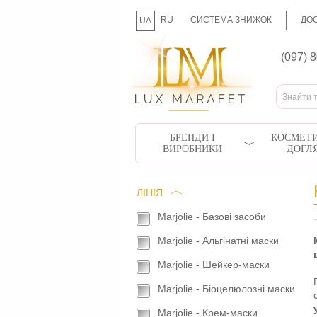
RU
СИСТЕМА ЗНИЖОК
ДОС
UA
(097) 
БРЕНДИ І
КОСМЕТИ
ВИРОБНИКИ
ДОГЛ
ЛІНІЯ
Marjolie - Базові засоби
Marjolie - Альгінатні маски
Marjolie - Шейкер-маски
Marjolie - Біоцелюлозні маски
Marjolie - Крем-маски