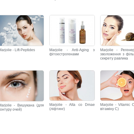
Marjolie - Lift-Peptides
Marjolie - Anti-Aging з
Marjolie - Регене
фітоестрогенами
зволоження з філь
секрету равлика
Marjolie - Alta co Dmae
Marjolie - Vitamic 
Marjolie - Вишукана (для
(ліфтинг)
вітаміну С)
контуру очей)