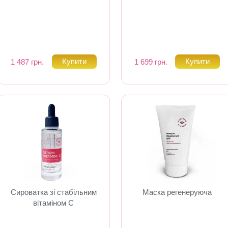
1 487 грн.
1 699 грн.
Сироватка зі стабільним
Маска регенеруюча
вітаміном С