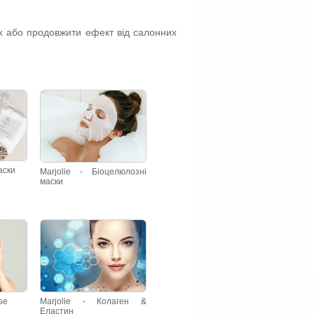
 або продовжити ефект від салонних
аски
Marjolie - Біоцелюлозні
маски
se
Marjolie - Колаген &
Еластин