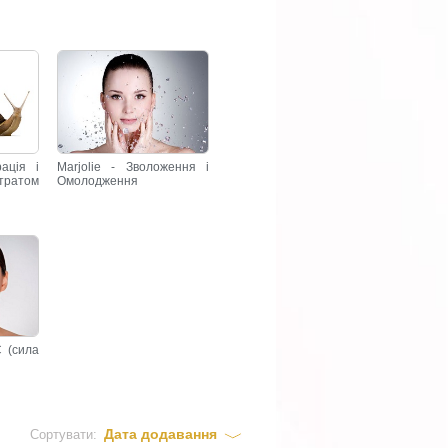
рація і
Marjolie - Зволоження і
тратом
Омолодження
C (сила
Дата додавання
Сортувати: