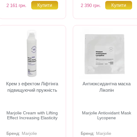
2 161 грн.
2 390 грн.
Крем з ефектом Ліфтінга
Антиоксидантна маска
підвищуючий пружність
Лікопін
Marjolie Cream with Lifting
Marjolie Antioxidant Mask
Effect Increasing Elasticity
Lycopene
Бренд:
Marjolie
Бренд:
Marjolie