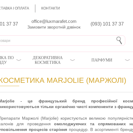
ТАВКА І ОПЛАТА
КОНТАКТИ
office@luxmarafet.com
801 37 37
(093) 101 37 37
Замовити зворотній дзвінок
КА ПО
ДЕКОРАТИВНА
ПАРФУМИ
ЯДУ
КОСМЕТИКА
КОСМЕТИКА MARJOLIE (МАРЖОЛІ)
Marjolie - це французький бренд професійної косм
використовуються тільки органічно чисті компоненти з францу
Препарати Маржолі (Marjolie) користуються великою популярністю
салонів для проведення
омолоджуючих та спрямованих н
уповільнення процесів старіння
процедур. В асортименті бренду 