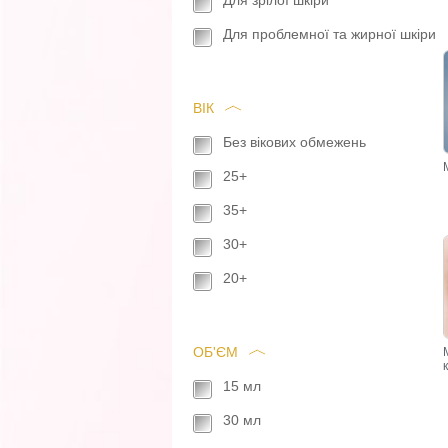
Для зрілої шкіри
Для проблемної та жирної шкіри
ВІК
Без вікових обмежень
25+
35+
30+
20+
ОБ'ЄМ
15 мл
30 мл