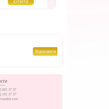
КТИ
) 801 37 37
) 101 37 37
xmarafet.com