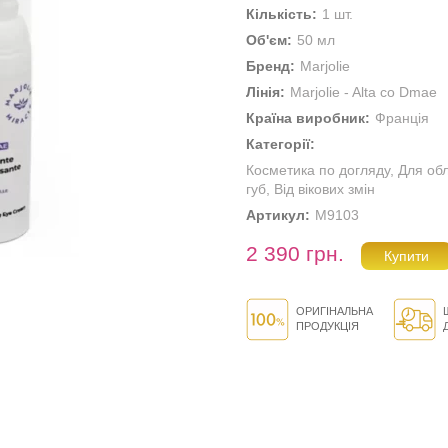
Кількість:
1 шт.
Об'єм:
50 мл
Бренд:
Marjolie
Лінія:
Marjolie - Alta co Dmae
Країна виробник:
Франція
Категорії:
Косметика по догляду
,
Для об
губ
,
Від вікових змін
Артикул:
M9103
2 390 грн.
ОРИГІНАЛЬНА
ПРОДУКЦІЯ