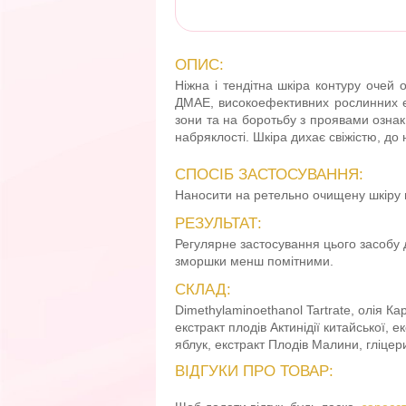
ОПИС:
Ніжна і тендітна шкіра контуру очей
ДМАЕ, високоефективних рослинних ек
зони та на боротьбу з проявами ознак
набряклості. Шкіра дихає свіжістю, до 
СПОСІБ ЗАСТОСУВАННЯ:
Наносити на ретельно очищену шкіру 
РЕЗУЛЬТАТ:
Регулярне застосування цього засобу 
зморшки менш помітними.
СКЛАД:
Dimethylaminoethanol Tartrate, олія Ка
екстракт плодів Актинідії китайської, е
яблук, екстракт Плодів Малини, гліцери
ВІДГУКИ ПРО ТОВАР: