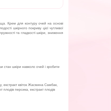
ища. Крем для контуру очей на основі
дості шкірного покриву цієї чутливої
ружності та гладкості шкіри, зниження
и стан шкіри навколо очей і зробити
оду, екстракт квіток Жасмина Самбак,
акт плодів персика, екстракт плодів