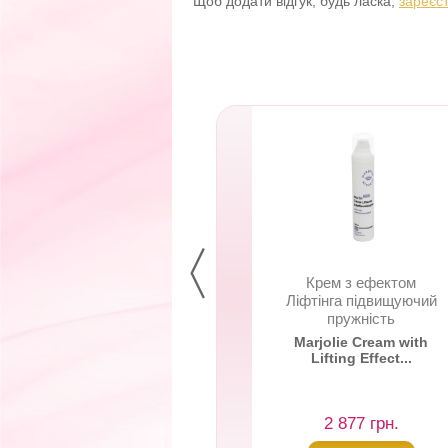
Щоб додати відгук, будь ласка,
зареєс
роватка з ефектом
Крем з ефектом
ліфтингу, що
Ліфтінга підвищуючий
підвищує...
пружність
Marjolie Alta-Co-
Marjolie Cream with
ae serum Liftant
Lifting Effect...
2 161 грн.
2 877 грн.