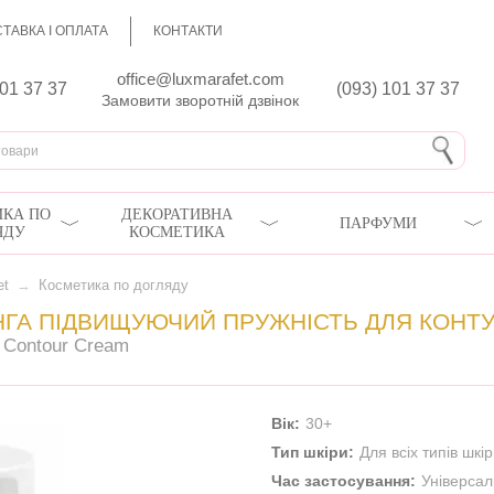
ТАВКА І ОПЛАТА
КОНТАКТИ
office@luxmarafet.com
801 37 37
(093) 101 37 37
Замовити зворотній дзвінок
КА ПО
ДЕКОРАТИВНА
ПАРФУМИ
ЯДУ
КОСМЕТИКА
et
→
Косметика по догляду
ІНГА ПІДВИЩУЮЧИЙ ПРУЖНІСТЬ ДЛЯ КОНТ
ye Contour Cream
Вік:
30+
Тип шкіри:
Для всіх типів шкі
Час застосування:
Універса