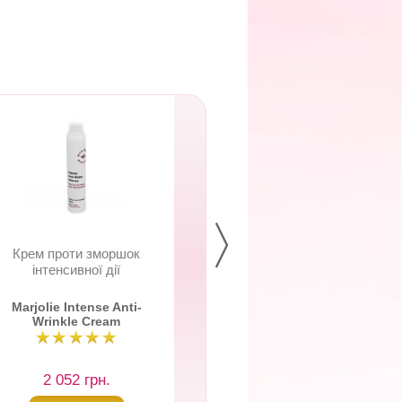
Крем проти зморшок
Сироватка Колаге
інтенсивної дії
Еластин
Marjolie Intense Anti-
Marjolie Serum
Wrinkle Cream
Collagen & Elast
2 052 грн.
1 433 грн.