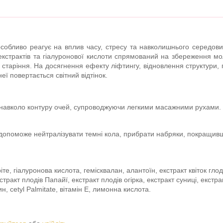
 особливо реагує на вплив часу, стресу та навколишнього середов
страктів та гіалуронової кислоти спрямований на збереження моло
 старіння. На досягнення ефекту ліфтингу, відновлення структури, п
неї повертається світний відтінок.
навколо контуру очей, супроводжуючи легкими масажними рухами.
допоможе нейтралізувати темні кола, прибрати набряки, покращивш
ріте, гіалуронова кислота, гемісквалан, алантоїн, екстракт квіток гл
кстракт плодів Папайї, екстракт плодів огірка, екстракт суниці, екстр
н, сetyl Palmitate, вітамін Е, лимонна кислота.