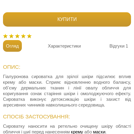
КУПИТИ
Огляд
Характеристики
Відгуки
1
ОПИС:
Гіалуронова сироватка для зрілої шкіри підсилює вплив
крему або маски. Сприяє відновленню водного балансу,
об'єму дермальних тканин і лінії овалу обличчя для
коригування ознак старіння шкіри і омолоджуючого ефекту.
Сироватка виконує детоксикацію шкіри і захист від
агресивних чинників навколишнього середовища.
СПОСІБ ЗАСТОСУВАННЯ:
Сироватку наносити на ретельно очищену шкіру області
обличчя і шиї перед нанесенням
крему
або
маски
.