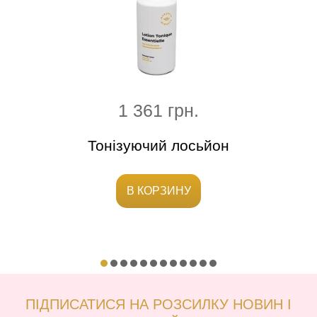
1 361 грн.
дула
Тонізуючий лосьйон
Крем
В КОРЗИНУ
ПІДПИСАТИСЯ НА РОЗСИЛКУ НОВИН І