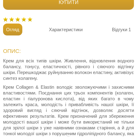
КУПИТИ
Огляд
Характеристики
Відгуки
1
ОПИС:
Крем для всіх типів шкіри. Живлення, відновлення водного
балансу, тонусу, еластичності, рівного і сяючого відтінку
шкіри. Перешкоджає руйнуванню волокон еластину, активізує
синтез колагену.
Крем Collagen & Elastin володіє зволожуючими і захисними
властивостями. Поєднання цих трьох компонентів (колаген,
еластин і гіалуронова кислота), від яких багато в чому
залежить краса, молодість і привабливість нашої шкіри, її
здоровий вигляд і сяючий відтінок, дозволяє досягти
ефективних результатів. Крем призначений для збереження
молодості вашої шкіри і може бути використаний не тільки
для зрілої шкіри з уже наявними ознаками старіння, а й для
тонкої молодої шкіри з порушеним гідроліпідного балансу, яка