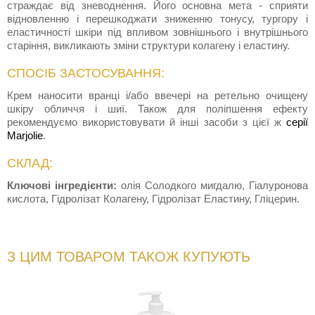
страждає від зневоднення. Його основна мета - сприяти
відновленню і перешкоджати зниженню тонусу, тургору і
еластичності шкіри під впливом зовнішнього і внутрішнього
старіння, викликають зміни структури колагену і еластину.
СПОСІБ ЗАСТОСУВАННЯ:
Крем наносити вранці і/або ввечері на ретельно очищену
шкіру обличчя і шиї. Також для поліпшення ефекту
рекомендуємо використовувати й інші засоби з цієї ж
серії
Marjolie
.
СКЛАД:
Ключові інгредієнти:
олія Солодкого мигдалю, Гіалуронова
кислота, Гідролізат Колагену, Гідролізат Еластину, Гліцерин.
З ЦИМ ТОВАРОМ ТАКОЖ КУПУЮТЬ