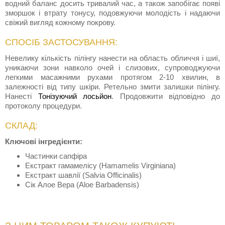
водний баланс досить тривалий час, а також запобігає появі
зморшок і втрату тонусу, подовжуючи молодість і надаючи
свіжий вигляд кожному покрову.
СПОСІБ ЗАСТОСУВАННЯ:
Невелику кількість пілінгу нанести на область обличчя і шиї,
уникаючи зони навколо очей і слизових, супроводжуючи
легкими масажними рухами протягом 2-10 хвилин, в
залежності від типу шкіри. Ретельно змити залишки пілінгу.
Hанесті
Тонізуючий лосьйон
. Продовжити відповідно до
протоколу процедури.
СКЛАД:
Ключові інгредієнти:
Частинки сапфіра
Екстракт гамамелісу (Hamamelis Virginiana)
Екстракт шавлії (Salvia Оfficinalis)
Сік Алое Вера (Aloe Barbadensis)