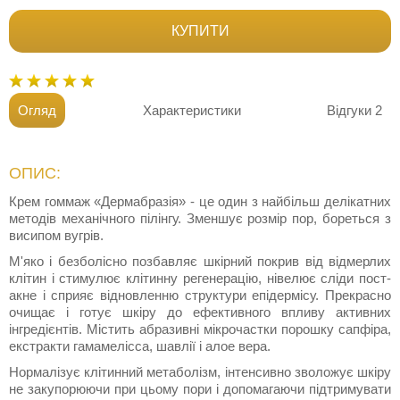
КУПИТИ
Огляд
Характеристики
Відгуки
2
ОПИС:
Крем гоммаж «Дермабразія» - це один з найбільш делікатних
методів механічного пілінгу. Зменшує розмір пор, бореться з
висипом вугрів.
М'яко і безболісно позбавляє шкірний покрив від відмерлих
клітин і стимулює клітинну регенерацію, нівелює сліди пост-
акне і сприяє відновленню структури епідермісу. Прекрасно
очищає і готує шкіру до ефективного впливу активних
інгредієнтів. Містить абразивні мікрочастки порошку сапфіра,
екстракти гамамелісса, шавлії і алое вера.
Нормалізує клітинний метаболізм, інтенсивно зволожує шкіру
не закупорюючи при цьому пори і допомагаючи підтримувати