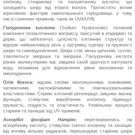
олеїнову, стеаринову та пальмітинову кислоти, що
захищають шкіру від втрати вологи. Протистоїть вплив
агресивних факторів навколишнього середовища, у тому
числі сонячних променів, таких як UVA/UVB.
Гіалуронова кислота
(Sodium Hyaluronate): головний
компонент позаклітинного матриксу, присутній в епідермісі та
дермі, що забезпечує цілісність клітинних структур та
відіграє найважливішу роль у підтримці тургору та пружності
шкіри та самовідновлення. Шкіра стає менш щільною, сухою,
з'являються зморшки та зморшки. Гіалуронова кислота
різних молекулярних ваг, завдяки своїй здатності каптувати
воду, незамінна для відновлення рівня зволоження та
омолодження.
Олія
Кокоса:
відома своїми зволожуючими, поживними,
загоюючими, заспокійливими та пом'якшувальними
властивостями. Сприяє клітинній регенерації, зміцнює імунну
функцію, стимулює вироблення колагену, підвищує
пружність, гладкість та еластичність. Уповільнює процеси
старіння та захищає від UV променів.
Аскорбіл фосфат Натрію:
перетворюючись на
аскорбінову кислоту, стимулює синтез колагену та захищає
від впливу вільних радикалів, перешкоджає старінню шкіри