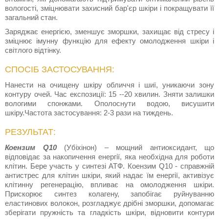
вологості, зміцнювати захисний бар'єр шкіри і покращувати її
загальний стан.
Заряджає енергією, зменшує зморшки, захищає від стресу і
зміцнює імунну функцію для ефекту омолодження шкіри і
світлого відтінку.
СПОСІБ ЗАСТОСУВАННЯ:
Нанести на очищену шкіру обличчя і шиї, уникаючи зону
контуру очей. Час експозиції: 15 --20 хвилин. Зняти залишки
вологими спонжами. Ополоснути водою, висушити
шкіру.Частота застосування: 2-3 рази на тиждень.
РЕЗУЛЬТАТ:
Коензим Q10
(Убіхінон) – мощний антиоксидант, що
відповідає за накопичення енергії, яка необхідна для роботи
клітин. Бере участь у синтезі АТФ. Коензим Q10 - справжній
антистрес для клітин шкіри, який надає їм енергії, активізує
клітинну регенерацію, впливає на омолодження шкіри.
Прискорює синтез колагену, запобігає руйнуванню
еластинових волокон, розгладжує дрібні зморшки, допомагає
зберігати пружність та гладкість шкіри, відновити контури