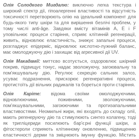
Олія Солодкого Мигдалю:
виключно легка текстура і
широкий спектр дії, гіпоалергенні властивості та відсутність
токсичності перетворюють олію на ідеальний компонент для
будь-якого типу шкіри та для вирішення безлічі проблем, у
тому числі anti-âge. Завдяки вмісту вітамінів А, Е і F
уповільнює процеси старіння, сприяє клітинній регенерації,
живить, відновлює еластичність, знижує запальні процеси,
розгладжує епідерміс, відновлює кислотно-лужний баланс,
має омолоджуючу дію і захищає від агресивної дії UV.
Олія Макадамії:
миттєво всотується, оздоровлює шкірний
покрив, підвищує тонус, надає зволожуючу, загоювальну та
пом'якшувальну дію. Регулює секрецію сальних залоз,
усуває подразнення, прискорює регенеративні процеси,
протистоїть дії вільних радикалів та бореться проти старіння.
Олія Каріте:
відома своїми омолоджуючими,
відновлюючими, поживними, зволожуючими,
пом'якшувальними, загоюючими та протизапальними
властивостями. Неомильні жири, які входять до складу олії,
мають регенеруючу дію та стимулюють синтез колагену, тоді
як тригліцериди посилюють бар'єрні функції шкіри, а
фітостероли сприяють клітинному оновленню, підвищенню
еластичності дерми та зміцнюють імунну функцію. Містить