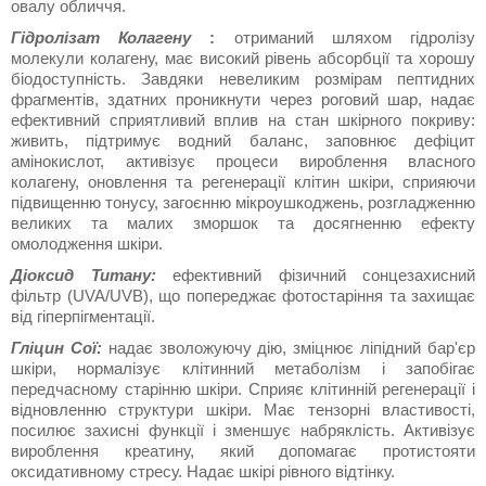
овалу обличчя.
Гідролізат Колагену
:
отриманий шляхом гідролізу
молекули колагену, має високий рівень абсорбції та хорошу
біодоступність. Завдяки невеликим розмірам пептидних
фрагментів, здатних проникнути через роговий шар, надає
ефективний сприятливий вплив на стан шкірного покриву:
живить, підтримує водний баланс, заповнює дефіцит
амінокислот, активізує процеси вироблення власного
колагену, оновлення та регенерації клітин шкіри, сприяючи
підвищенню тонусу, загоєнню мікроушкоджень, розгладженню
великих та малих зморшок та досягненню ефекту
омолодження шкіри.
Діоксид Титану:
ефективний фізичний сонцезахисний
фільтр (UVA/UVB), що попереджає фотостаріння та захищає
від гіперпігментації.
Гліцин Сої:
надає зволожуючу дію, зміцнює ліпідний бар'єр
шкіри, нормалізує клітинний метаболізм і запобігає
передчасному старінню шкіри. Сприяє клітинній регенерації і
відновленню структури шкіри. Має тензорні властивості,
посилює захисні функції і зменшує набряклість. Активізує
вироблення креатину, який допомагає протистояти
оксидативному стресу. Надає шкірі рівного відтінку.