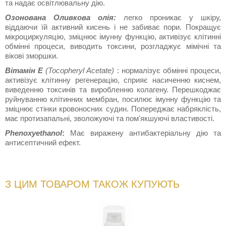
та надає освітлювальну дію.
Озонована Оливкова олія:
легко проникає у шкіру,
віддаючи їй активний кисень і не забиває пори. Покращує
мікроциркуляцію, зміцнює імунну функцію, активізує клітинні
обмінні процеси, виводить токсини, розгладжує мімічні та
вікові зморшки.
Вітамін Е
(Tocopheryl Acetate)
: нормалізує обмінні процеси,
активізує клітинну регенерацію, сприяє насиченню киснем,
виведенню токсинів та виробленню колагену. Перешкоджає
руйнуванню клітинних мембран, посилює імунну функцію та
зміцнює стінки кровоносних судин. Попереджає набряклість,
має протизапальні, зволожуючі та пом'якшуючі властивості.
Phenoxyethanol
:
Має виражену антибактеріальну дію та
антисептичний ефект.
З ЦИМ ТОВАРОМ ТАКОЖ КУПУЮТЬ