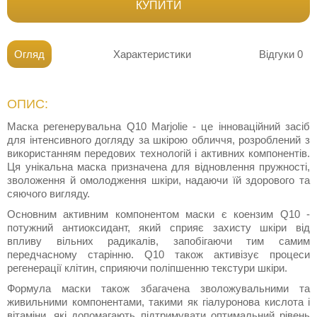
КУПИТИ
Огляд
Характеристики
Відгуки
0
ОПИС:
Маска регенерувальна Q10 Marjolie - це інноваційний засіб
для інтенсивного догляду за шкірою обличчя, розроблений з
використанням передових технологій і активних компонентів.
Ця унікальна маска призначена для відновлення пружності,
зволоження й омолодження шкіри, надаючи їй здорового та
сяючого вигляду.
Основним активним компонентом маски є коензим Q10 -
потужний антиоксидант, який сприяє захисту шкіри від
впливу вільних радикалів, запобігаючи тим самим
передчасному старінню. Q10 також активізує процеси
регенерації клітин, сприяючи поліпшенню текстури шкіри.
Формула маски також збагачена зволожувальними та
живильними компонентами, такими як гіалуронова кислота і
вітаміни, які допомагають підтримувати оптимальний рівень