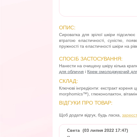
ОПИС:
Сироватка для зрілої шкіри підсилює 
втратою еластичності, сухістю, появ
пружності та еластичності шкіри на рів
СПОСІБ ЗАСТОСУВАННЯ:
Нанести на очищену шкіру кілька крап
для обличчя
і
Крем омолоджуючий для
СКЛАД:
Ключові інгредієнти:
екстракт кореня ци
morphomics™), глюконолактон, вітамін
ВІДГУКИ ПРО ТОВАР:
Щоб додати відгук, будь ласка,
зареєс
Света
(03 липня 2022 17:47)