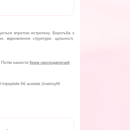
зується втратою естрогену. Боротьба з
н, відновлення структури, щільності,
. Потім нанести
Крем омолоджуючий
tripeptide-56 acetate (matrixyl®