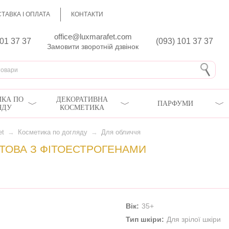
ТАВКА І ОПЛАТА
КОНТАКТИ
office@luxmarafet.com
801 37 37
(093) 101 37 37
Замовити зворотній дзвінок
КА ПО
ДЕКОРАТИВНА
ПАРФУМИ
ЯДУ
КОСМЕТИКА
et
→
Косметика по догляду
→
Для обличчя
ТОВА З ФІТОЕСТРОГЕНАМИ
Вік:
35+
Тип шкіри:
Для зрілої шкіри