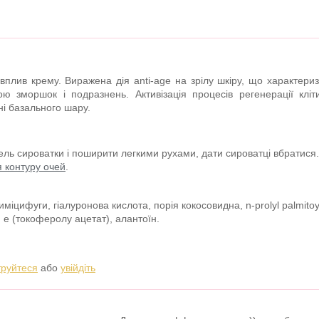
вплив крему. Виражена дія anti-age на зрілу шкіру, що характери
ою зморшок і подразнень. Активізація процесів регенерації кліти
ні базального шару.
ель сироватки і поширити легкими рухами, дати сироватці вбратися
 контуру очей
.
міцифуги, гіалуронова кислота, порія кокосовидна, n-prolyl palmitoyl 
 е (токоферолу ацетат), алантоїн.
труйтеся
або
увійдіть