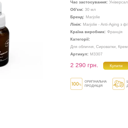
Час застосування:
Універса
Об'єм:
30 мл
Бренд:
Marjolie
Лінія:
Marjolie - Anti-Aging з 
Країна виробник:
Франція
Категорії:
Для обличчя
,
Сироватки
,
Крем
Артикул:
M3307
2 290 грн.
ОРИГІНАЛЬНА
ПРОДУКЦІЯ