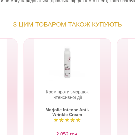
 и не могу нарадоваться. Довольна эффектом от нее)) кожа благоух
З ЦИМ ТОВАРОМ ТАКОЖ КУПУЮТЬ
Крем проти зморшок
інтенсивної дії
Marjolie Intense Anti-
Wrinkle Cream
2 052 грн.