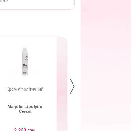
ает!
Крем ліполітичний
Крем-маска Opti
зволожуюча з
гіалуроновою...
Marjolie Lipolytic
Marjolie Opti-
Cream
Mousturizing Cr
Mask
2 268 грн.
1 483 грн.